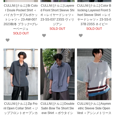
CULLNI [クルニ] Bi Colo
CULLNI [クルニ] Layere
CULLNI [クルニ] Color B
r Doule Pocket Shirt ＜
d Front Short Sleeve Shi
locking Layered Front S
バイカラーダブルポケッ
rt ＜レイヤードシャツ＞
hort Sleeve Shirt ＜レイ
トシャツ＞ 23-AW-007
23-SS-037 23SS ヴィリ
ヤードシャツ＞ 23-SS-0
2023秋冬 ブラック×グレ
ジアン
37B 23SS ネイビー
ーベージュ
SOLD OUT
SOLD OUT
SOLD OUT
CULLNI [クルニ] Zip Fro
CULLNI [クルニ] Double
CULLNI [クルニ] Asymm
nt Open Collar Shirt ＜ジ
Satin Bow Tie Short Sle
etric Sleeve Side Open
ップフロントオープンカ
eve Shirt ＜ボウタイシ
Vest ＜アシンメトリース