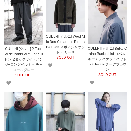
CULLNI [クルニ] Wool M
ix Boa Collarless Riders
Blouson ＜ボアジャケッ
CULLNI [クルニ] Bulky C
CULLNI [クルニ] 2 Tuck
ト＞ カーキ
hino Bucket Hat ＜バル
Wide Pants With Long B
SOLD OUT
キーチノバケットハット
elt ＜2タックワイドパン
＞ CP-009 ダークブラウ
ツ+ロングベルト＞ チャ
ン
コールグレー
SOLD OUT
SOLD OUT