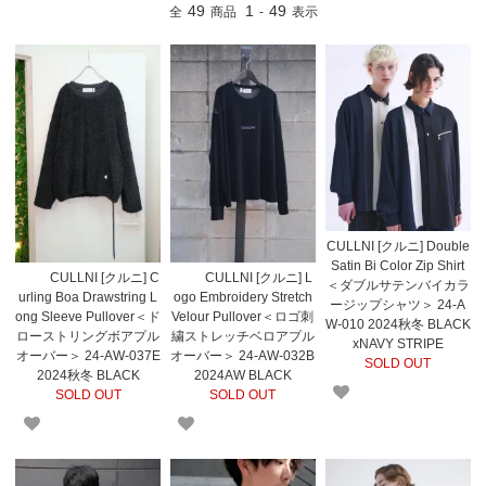
49
1
49
全
商品
-
表示
CULLNI [クルニ] Double
Satin Bi Color Zip Shirt
CULLNI [クルニ] C
CULLNI [クルニ] L
＜ダブルサテンバイカラ
urling Boa Drawstring L
ogo Embroidery Stretch
ージップシャツ＞ 24-A
ong Sleeve Pullover＜ド
Velour Pullover＜ロゴ刺
W-010 2024秋冬 BLACK
ローストリングボアプル
繍ストレッチベロアプル
xNAVY STRIPE
オーバー＞ 24-AW-037E
オーバー＞ 24-AW-032B
SOLD OUT
2024秋冬 BLACK
2024AW BLACK
SOLD OUT
SOLD OUT