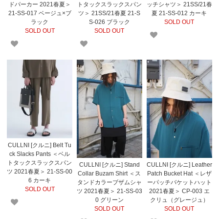
ドパーカー 2021春夏＞
トタックスラックスパン
ッチシャツ＞ 21SS/21春
21-SS-017 ベージュ×ブ
ツ＞ 21SS/21春夏 21-S
夏 21-SS-012 カーキ
ラック
S-026 ブラック
SOLD OUT
SOLD OUT
SOLD OUT
CULLNI [クルニ] Belt Tu
ck Slacks Pants ＜ベル
トタックスラックスパン
CULLNI [クルニ] Stand
CULLNI [クルニ] Leather
ツ 2021春夏＞ 21-SS-00
Collar Buzam Shirt ＜ス
Patch Bucket Hat ＜レザ
6 カーキ
タンドカラーブザムシャ
ーパッチバケットハット
SOLD OUT
ツ 2021春夏＞ 21-SS-03
2021春夏＞ CP-003 エ
0 グリーン
クリュ（グレージュ）
SOLD OUT
SOLD OUT