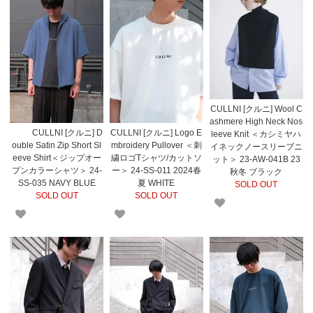
CULLNI [クルニ] Wool C
ashmere High Neck Nos
CULLNI [クルニ] D
CULLNI [クルニ] Logo E
leeve Knit ＜カシミヤハ
ouble Satin Zip Short Sl
mbroidery Pullover ＜刺
イネックノースリーブニ
eeve Shirt＜ジップオー
繍ロゴTシャツ/カットソ
ット＞ 23-AW-041B 23
プンカラーシャツ＞ 24-
ー＞ 24-SS-011 2024春
秋冬 ブラック
SS-035 NAVY BLUE
夏 WHITE
SOLD OUT
SOLD OUT
SOLD OUT