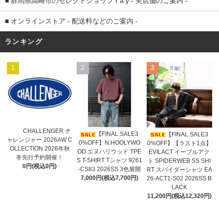
■ 群馬県高崎市のセレクトショップ r a y - 実店舗のご案内 -
■ オンラインストア - 配送料などのご案内 -
ランキング
1
2
3
CHALLENGER チ
【FINAL SALE3
【FINAL SALE3
ャレンジャー 2026AW C
0%OFF】N.HOOLYWO
0%OFF】【ラスト1点】
OLLECTION 2026年秋
OD エヌハリウッド TPE
EVILACT イーブルアク
冬先行予約開催！
S T-SHIRT Tシャツ 9261
ト SPIDERWEB SS SHI
0円(税込0円)
-CS83 2026SS 3色展開
RT スパイダーシャツ EA
7,000円(税込7,700円)
26-ACT1-S02 2026SS B
LACK
11,200円(税込12,320円)