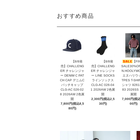
おすすめ商品
【8/8発
【8/8発
【FI
売】CHALLENG
売】CHALLENG
SALE30%O
ER チャレンジャ
ER チャレンジャ
N.HOOLYW
ー DENIM C PAT
ー LINE SOCKS
エヌハリウ
CH CAP デニムC
ラインソックス
TPES T-SHI
パッチキャップ
CLG-AC 026-04
シャツ 9261
CLG-AC 026-02
1 2026AW 2色展
83 2026SS
8 2026AW 2色展
開
展開
開
2,300円(税込2,5
7,000円(税込
7,800円(税込8,5
30円)
00円)
80円)