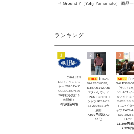
⇒ Ground Y（Yohji Yamamoto） 商
ランキング
1
2
3
CHALLEN
【FINAL
【FI
GER チャレンジ
SALE30%OFF】
SALE30%O
ャー 2026AW C
N.HOOLYWOOD
【ラスト1点
OLLECTION 20
エヌハリウッド
VILACT イ
26年秋冬先行予
TPES T-SHIRT T
ルアクト SP
約開催！
シャツ 9261-CS
RWEB SS S
0円(税込0円)
83 2026SS 3色
T スパイダ
展開
ャツ EA26-A
7,000円(税込7,7
-S02 2026S
00円)
LACK
11,200円(
2,320円)