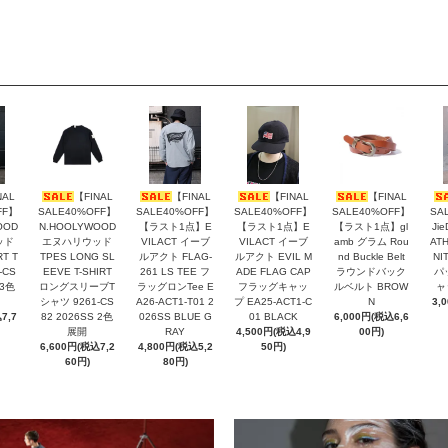
NAL
【FINAL
【FINAL
【FINAL
【FINAL
FF】
SALE40%OFF】
SALE40%OFF】
SALE40%OFF】
SALE40%OFF】
SA
OOD
N.HOOLYWOOD
【ラスト1点】E
【ラスト1点】E
【ラスト1点】gl
Ji
ッド
エヌハリウッド
VILACT イーブ
VILACT イーブ
amb グラム Rou
ATH
RT T
TPES LONG SL
ルアクト FLAG-
ルアクト EVIL M
nd Buckle Belt
NI
-CS
EEVE T-SHIRT
261 LS TEE フ
ADE FLAG CAP
ラウンドバック
パ
 3色
ロングスリーブT
ラッグロンTee E
フラッグキャッ
ルベルト BROW
ャ
シャツ 9261-CS
A26-ACT1-T01 2
プ EA25-ACT1-C
N
3,
7,7
82 2026SS 2色
026SS BLUE G
01 BLACK
6,000円(税込6,6
展開
RAY
4,500円(税込4,9
00円)
6,600円(税込7,2
4,800円(税込5,2
50円)
60円)
80円)