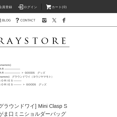
会員登録
ログイン
カート(0)
BLOG
CONTACT
Yamamoto)
A R ――――――
A R ――――――
>
GOODS グッズ
jiYamamoto) グラウンドワイ（ヨウジヤマモト）
 O R I E S ―――
 O R I E S ―――
>
GOODS グッズ
 [グラウンドワイ] Mini Clasp S
Bag＜がま口ミニショルダーバッグ