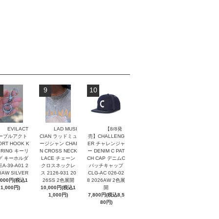
9
10
EVILACT
LAD MUSI
【8/8発
ーブルアクト
CIAN ラッドミュ
売】CHALLENG
ORT HOOK K
ージシャン CHAI
ER チャレンジャ
 RING キーリ
N CROSS NECK
ー DENIM C PAT
グ キーホルダ
LACE チェーン
CH CAP デニムC
EA-39-A01 2
クロスネックレ
パッチキャップ
6AW SILVER
ス 2126-931 20
CLG-AC 026-02
,000円(税込1
26SS 2色展開
8 2026AW 2色展
1,000円)
10,000円(税込1
開
1,000円)
7,800円(税込8,5
80円)