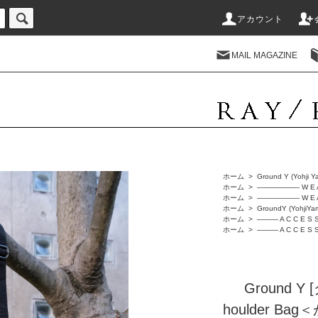
-->
アカウント
MAIL MAGAZINE
ホーム
>
Ground Y (Yohji 
ホーム
>
―――――― W E 
ホーム
>
―――――― W E 
ホーム
>
GroundY (Yoh
ホーム
>
――― A C C E S S
ホーム
>
――― A C C E S S
Ground Y
houlder 