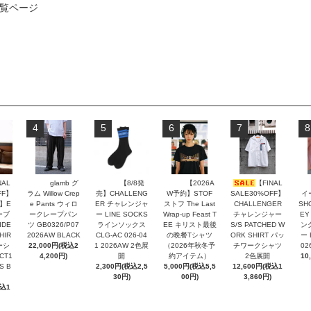
品一覧ページ
4
5
6
7
8
NAL
glamb グ
【8/8発
【2026A
【FINAL
FF】
ラム Willow Crep
売】CHALLENG
W予約】STOF
SALE30%OFF】
イ
】E
e Pants ウィロ
ER チャレンジャ
ストフ The Last
CHALLENGER
SH
ーブ
ークレープパン
ー LINE SOCKS
Wrap-up Feast T
チャレンジャー
EY
IDE
ツ GB0326/P07
ラインソックス
EE キリスト最後
S/S PATCHED W
ン
HIR
2026AW BLACK
CLG-AC 026-04
の晩餐Tシャツ
ORK SHIRT パッ
ー 
ーシ
22,000円(税込2
1 2026AW 2色展
（2026年秋冬予
チワークシャツ
02
CT1
4,200円)
開
約アイテム）
2色展開
10
S B
2,300円(税込2,5
5,000円(税込5,5
12,600円(税込1
30円)
00円)
3,860円)
税込1