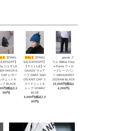
【FINAL
【FINAL
glamb グ
LE40%OFF】
SALE40%OFF】
ラム Willow Crep
eDa ジエダ LE
【ラスト1点】V
e Pants ウィロ
ER PATCH K
OAAOV ヴォア
ークレープパン
T CAP レザー
ーブ 2WAY SNO
ツ GB0326/P07
ッチニットキ
OD KNIT CAP ス
2026AW BLACK
ップ BLACK
ヌードニットキ
22,000円(税込2
000円(税込3,3
ャップ VOWKC
4,200円)
00円)
BLUE
6,600円(税込7,2
60円)