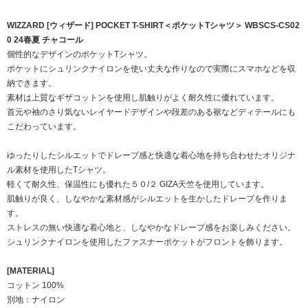
WIZZARD [ウィザード] POCKET T-SHIRT＜ポケットTシャツ＞ WBSCS-CS02
0 24春夏 チャコール
個性的なデザインのポケットTシャツ。
ポケットにシュリンクナイロンを使い丈夫な作りなので実際にスマホなどを収
納できます。
素材は上質なギザコットンを使用し肌触りがよく耐久性に優れています。
首元や袖のさり気ないレイヤードデザインや段差のある裾などディテールにも
こだわっています。
ゆったりしたシルエットでドレープ感と快適な着心地を持ち合わせたオリジナ
ル素材を使用したTシャツ。
軽くて耐久性、保温性にも優れた５０/２ GIZA天竺を使用しています。
肌触りが良く、しなやかな素材感がシルエットを生かしたドレープを作りま
す。
ストレスの無い快適な着心地と、しなやかなドレープ感をお楽しみください。
シュリンクナイロンを使用したファスナーポケットがフロントを飾ります。
[MATERIAL]
コットン 100%
別地：ナイロン