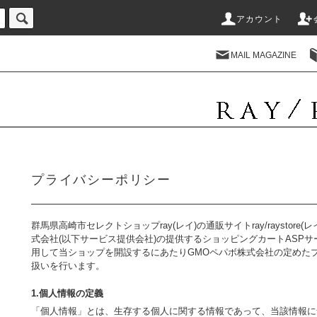
-->
アカウント
MAIL MAGAZINE
プライバシーポリシー
群馬県高崎市セレクトショップray(レイ)の通販サイトray/raystore
式会社
(以下サービス提供会社)の提供するショッピングカートASP
用して当ショップを開設するにあたりGMOペパボ株式会社の定めた
扱いを行います。
1.個人情報の定義
「個人情報」とは、生存する個人に関する情報であって、当該情報に