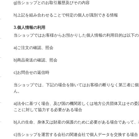
g)当ショップとのお取引履歴及びその内容
h)上記を組み合わせることで特定の個人が識別できる情報
3.個人情報の利用
当ショップではお客様からお預かりした個人情報の利用目的は以下の
a)ご注文の確認、照会
b)商品発送の確認、照会
c)お問合せの返信時
当ショップでは、下記の場合を除いてはお客様の断りなく第三者に個
ん。
a)法令に基づく場合、及び国の機関若しくは地方公共団体又はその
ことに対して協力する必要がある場合
b)人の生命、身体又は財産の保護のために必要がある場合であって
c)当ショップを運営する会社の関連会社で個人データを交換する場合