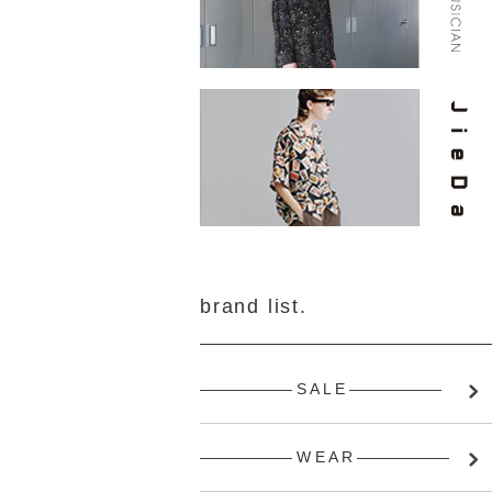
brand list.
―――――― S A L E ――――――
―――――― W E A R ――――――