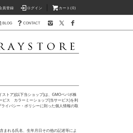
会員登録
ログイン
カート(0)
BLOG
CONTACT
(レイストア)(以下当ショップ)は、
GMOペパボ株
サービス
カラーミーショップ
(当サービス)を利
プライバシー・ポリシー
に則った個人情報の取
含まれる氏名、生年月日その他の記述等によ