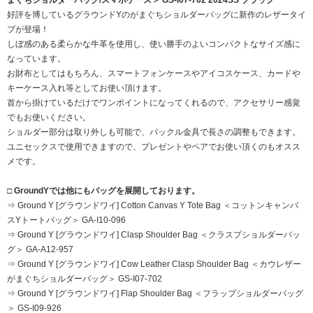
好評を博しているグラウンドYのがまぐちショルダーバッグに新作のレザータイ
プが登場！
しぼ感のある柔らかな牛革を使用し、使い勝手のよいコンパクトなサイズ感に
なっています。
お財布としてはもちろん、スマートフォンケースやアイコスケース、カードや
キーケース入れ等としてお使い頂けます。
首から掛けているだけでワンポイントになってくれるので、アクセサリー感覚
でもお使いください。
ショルダー部分は取り外しも可能で、バックル金具で長さの調整もできます。
ユニセックスで使用できますので、プレゼントやペアでお使い頂くのもオスス
メです。
□ GroundYでは他にもバッグを展開しております。
⇒ Ground Y [グラウンドワイ] Cotton Canvas Y Tote Bag ＜コットンキャンバ
スYトートバッグ＞ GA-I10-096
⇒ Ground Y [グラウンドワイ] Clasp Shoulder Bag ＜クラスプショルダーバッ
グ＞ GA-A12-957
⇒ Ground Y [グラウンドワイ] Cow Leather Clasp Shoulder Bag ＜カウレザー
がまぐちショルダーバッグ＞ GS-I07-702
⇒ Ground Y [グラウンドワイ] Flap Shoulder Bag ＜フラップショルダーバッグ
＞ GS-I09-926