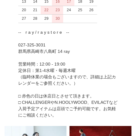
13
14
15
16
17
18
19
20
21
22
23
24
25
26
27
28
29
30
-- r a y / r a y s t o r e --
027-325-3031
群馬県高崎市八島町 14 ray
営業時間：12:00 - 19:00
定休日：第1-4水曜・毎週木曜
（臨時休業の場合もございますので、詳細は上記カ
レンダーをご参照ください。）
□ 赤色の日は休店日とさせて頂きます。
□ CHALLENGERやN.HOOLYWOOD、EVILACTなど
入荷予定アイテムは店頭でご予約可能です。お気軽
にご相談ください。