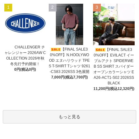
1
2
3
CHALLENGER チ
【FINAL SALE3
【FINAL SALE3
ャレンジャー 2026AW C
0%OFF】N.HOOLYWO
0%OFF】EVILACT イー
OLLECTION 2026年秋
OD エヌハリウッド TPE
ブルアクト SPIDERWE
冬先行予約開催！
S T-SHIRT Tシャツ 9261
B SS SHIRT スパイダー
0円(税込0円)
-CS83 2026SS 3色展開
オープンカラーシャツ E
7,000円(税込7,700円)
A26-ACT1-S02 2026SS
BLACK
11,200円(税込12,320円)
もっと見る