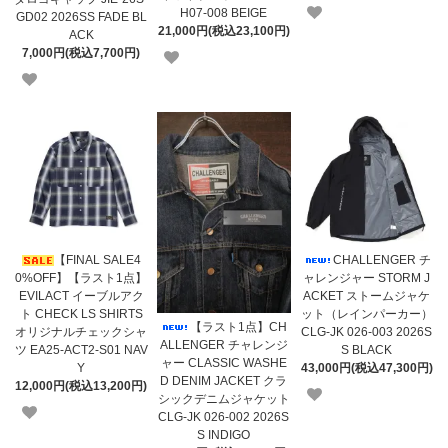
H07-008 BEIGE
GD02 2026SS FADE BL
21,000円(税込23,100円)
ACK
7,000円(税込7,700円)
【FINAL SALE4
CHALLENGER チ
0%OFF】【ラスト1点】
ャレンジャー STORM J
EVILACT イーブルアク
ACKET ストームジャケ
ト CHECK LS SHIRTS
ット（レインパーカー）
【ラスト1点】CH
オリジナルチェックシャ
CLG-JK 026-003 2026S
ALLENGER チャレンジ
ツ EA25-ACT2-S01 NAV
S BLACK
ャー CLASSIC WASHE
Y
43,000円(税込47,300円)
D DENIM JACKET クラ
12,000円(税込13,200円)
シックデニムジャケット
CLG-JK 026-002 2026S
S INDIGO