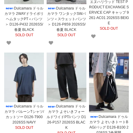
エヌハリウッド TEST P
RODUCT EXCHANGE S
Dulcamara ドゥル
Dulcamara ドゥル
ERVICE CAP キャップ 9
カマラ 2WAYドライポリ
カマラ ワンタックSWパ
261-AC01 2026SS BEIG
ヘムタックPT＜パンツ
ンツ＜スウェットパンツ
E
＞ D126-P432 2026SS/
＞ D126-P859 2026SS/
SOLD OUT
春夏 BLACK
春夏 BLACK
SOLD OUT
SOLD OUT
Dulcamara ドゥル
Dulcamara ドゥル
カマラ バルーンTシャツ/
カマラ よそいきフォー
Dulcamara ドゥル
カットソー D126-T900
ルドワイドPT/パンツ D1
カマラ よそいきトートB
2026SS NAVY
26-P157 2026SS BLAC
AG/バッグ D126-B100 2
SOLD OUT
K
026SS 2色展開