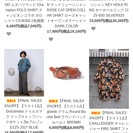
OD エヌハリウッド Cha
N ラッドミュージシャン
ジシャン KEY HOLE RI
mpion POLO SHIRT チ
ROSE CAT OPEN COLL
NG キーホールリング 21
ャンピオンコラボ ポロ
AR SHIRT ローズキャッ
25-930 SILVER925
シャツ C8-B358 2色展開
トオープンカラーシャツ
33,000円(税込36,300円)
6,400円(税込7,040円)
DARK COLOR
17,400円(税込19,140円)
【FINAL SALE5
【FINAL SALE4
0%OFF】【ラスト1点】
0%OFF】【ラスト1点】
Dulcamara ドゥルカマ
glamb グラム Round Bu
【FINAL SALE3
ラ リップストップバッ
ckle Belt ラウンドバック
0%OFF】【ラスト1点】
クポケットZipブルゾン
ルベルト BROWN
CHALLENGER チャレン
D125-J327 BLUE
6,000円(税込6,600円)
ジャー FIRE SHIRT ファ
16,000円(税込17,600円)