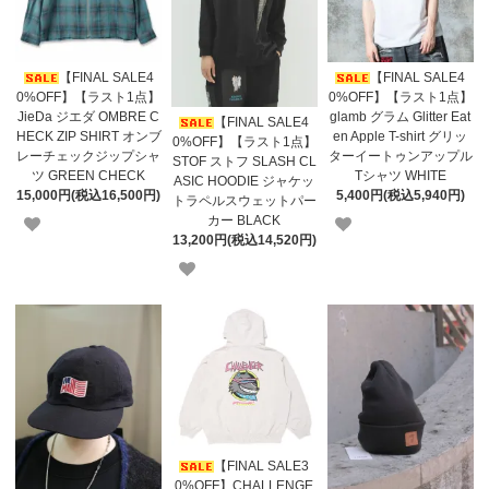
【FINAL SALE4
【FINAL SALE4
0%OFF】【ラスト1点】
0%OFF】【ラスト1点】
JieDa ジエダ OMBRE C
glamb グラム Glitter Eat
【FINAL SALE4
HECK ZIP SHIRT オンブ
en Apple T-shirt グリッ
0%OFF】【ラスト1点】
レーチェックジップシャ
ターイートゥンアップル
STOF ストフ SLASH CL
ツ GREEN CHECK
Tシャツ WHITE
ASIC HOODIE ジャケッ
15,000円(税込16,500円)
5,400円(税込5,940円)
トラペルスウェットパー
カー BLACK
13,200円(税込14,520円)
【FINAL SALE3
0%OFF】CHALLENGE