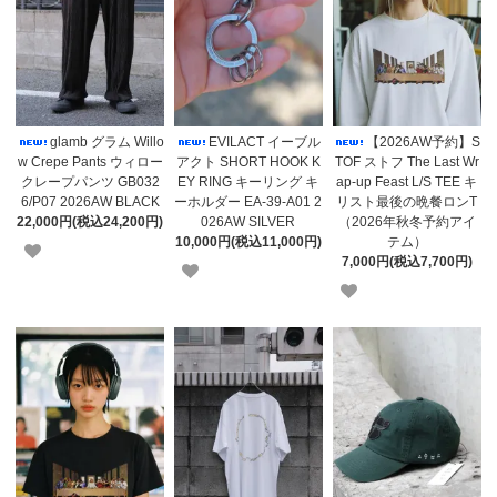
glamb グラム Willo
EVILACT イーブル
【2026AW予約】S
w Crepe Pants ウィロー
アクト SHORT HOOK K
TOF ストフ The Last Wr
クレープパンツ GB032
EY RING キーリング キ
ap-up Feast L/S TEE キ
6/P07 2026AW BLACK
ーホルダー EA-39-A01 2
リスト最後の晩餐ロンT
22,000円(税込24,200円)
026AW SILVER
（2026年秋冬予約アイ
10,000円(税込11,000円)
テム）
7,000円(税込7,700円)