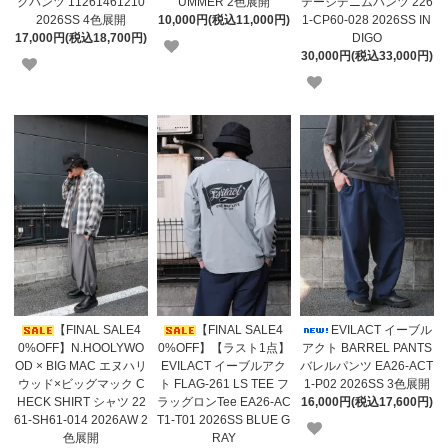
クパンツ 11261461210
UMMER 2色展開
テージデニムパンツ 226
2026SS 4色展開
10,000円(税込11,000円)
1-CP60-028 2026SS IN
17,000円(税込18,700円)
DIGO
30,000円(税込33,000円)
【FINAL SALE4
【FINAL SALE4
EVILACT イーブル
0%OFF】N.HOOLYWO
0%OFF】【ラスト1点】
アクト BARREL PANTS
OD × BIG MAC エヌハリ
EVILACT イーブルアク
バレルパンツ EA26-ACT
ウッド×ビッグマック C
ト FLAG-261 LS TEE フ
1-P02 2026SS 3色展開
HECK SHIRT シャツ 22
ラッグロンTee EA26-AC
16,000円(税込17,600円)
61-SH61-014 2026AW 2
T1-T01 2026SS BLUE G
色展開
RAY