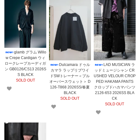
glamb グラム Willo
w Crepe Cardigan ウィ
ロークレープカーディガ
Dulcamara ドゥル
LAD MUSICIAN ラ
ン GB0126/CS13 2026S
カマラ ラップリブワイ
ッドミュージシャン CR
S BLACK
ドSWトレーナー＜プル
USHED VELOUR CROP
SOLD OUT
オーバースウェット＞ D
PED HAKAMA PANTS
126-T868 2026SS/春夏
クロップドハカマパンツ
BLACK
2126-653 2026SS BLA
SOLD OUT
CK
SOLD OUT