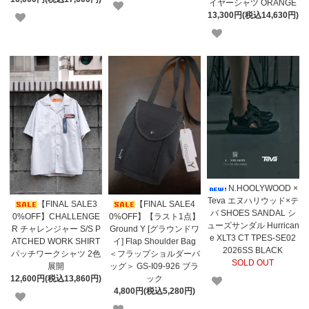
イヤーシャツ ORANGE
13,300円(税込14,630円)
N.HOOLYWOOD ×
Teva エヌハリウッド×テ
【FINAL SALE3
【FINAL SALE4
バ SHOES SANDAL シ
0%OFF】CHALLENGE
0%OFF】【ラスト1点】
ューズサンダル Hurrican
R チャレンジャー S/S P
Ground Y [グラウンドワ
e XLT3 CT TPES-SE02
ATCHED WORK SHIRT
イ] Flap Shoulder Bag
2026SS BLACK
パッチワークシャツ 2色
＜フラップショルダーバ
SOLD OUT
展開
ッグ＞ GS-I09-926 ブラ
12,600円(税込13,860円)
ック
4,800円(税込5,280円)