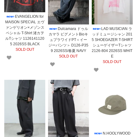
EVANGELION for
MAISON SPECIAL エヴ
ァンゲリオン×メゾンス
Dulcamara ドゥル
LAD MUSICIAN ラ
ペシャル T-Shirt 渚カヲ
カマラ ピグメントBioキ
ッドミュージシャン 201
ルTシャツ 1126141120
ュプラワイドPT＜イー
5 SHOEGAZER T-SHIRT
5 2026SS BLACK
ジーパンツ＞ D126-P35
シューゲイザーTシャツ
SOLD OUT
9 2026SS/春夏 NAVY
2126-804 2026SS WHIT
SOLD OUT
E
SOLD OUT
N.HOOLYWOOD