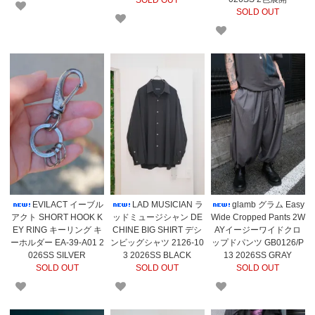
SOLD OUT
SOLD OUT
EVILACT イーブル
LAD MUSICIAN ラ
glamb グラム Easy
アクト SHORT HOOK K
ッドミュージシャン DE
Wide Cropped Pants 2W
EY RING キーリング キ
CHINE BIG SHIRT デシ
AYイージーワイドクロ
ーホルダー EA-39-A01 2
ンビッグシャツ 2126-10
ップドパンツ GB0126/P
026SS SILVER
3 2026SS BLACK
13 2026SS GRAY
SOLD OUT
SOLD OUT
SOLD OUT