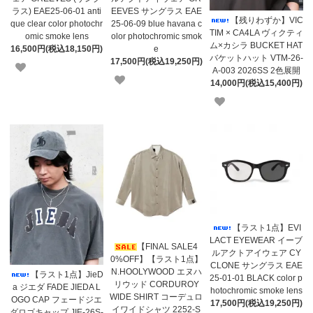
ラス) EAE25-06-01 anti
EEVES サングラス EAE
【残りわずか】VIC
que clear color photochr
25-06-09 blue havana c
TIM × CA4LA ヴィクティ
omic smoke lens
olor photochromic smok
ム×カシラ BUCKET HAT
16,500円(税込18,150円)
e
バケットハット VTM-26-
17,500円(税込19,250円)
A-003 2026SS 2色展開
14,000円(税込15,400円)
【ラスト1点】EVI
LACT EYEWEAR イーブ
【FINAL SALE4
ルアクトアイウェア CY
0%OFF】【ラスト1点】
CLONE サングラス EAE
N.HOOLYWOOD エヌハ
【ラスト1点】JieD
25-01-01 BLACK color p
リウッド CORDUROY
a ジエダ FADE JIEDA L
hotochromic smoke lens
WIDE SHIRT コーデュロ
OGO CAP フェードジエ
17,500円(税込19,250円)
イワイドシャツ 2252-S
ダロゴキャップ JIE-26S-