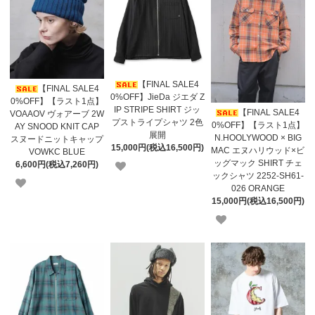
【FINAL SALE4
【FINAL SALE4
0%OFF】JieDa ジエダ Z
0%OFF】【ラスト1点】
IP STRIPE SHIRT ジッ
【FINAL SALE4
VOAAOV ヴォアーブ 2W
プストライプシャツ 2色
0%OFF】【ラスト1点】
AY SNOOD KNIT CAP
展開
N.HOOLYWOOD × BIG
スヌードニットキャップ
15,000円(税込16,500円)
MAC エヌハリウッド×ビ
VOWKC BLUE
ッグマック SHIRT チェ
6,600円(税込7,260円)
ックシャツ 2252-SH61-
026 ORANGE
15,000円(税込16,500円)