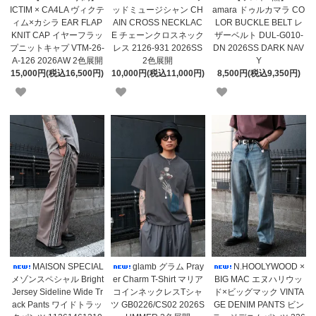
ICTIM × CA4LA ヴィクテ
ッドミュージシャン CH
amara ドゥルカマラ CO
ィム×カシラ EAR FLAP
AIN CROSS NECKLAC
LOR BUCKLE BELT レ
KNIT CAP イヤーフラッ
E チェーンクロスネック
ザーベルト DUL-G010-
プニットキャプ VTM-26-
レス 2126-931 2026SS
DN 2026SS DARK NAV
A-126 2026AW 2色展開
2色展開
Y
15,000円(税込16,500円)
10,000円(税込11,000円)
8,500円(税込9,350円)
MAISON SPECIAL
glamb グラム Pray
N.HOOLYWOOD ×
メゾンスペシャル Bright
er Charm T-Shirt マリア
BIG MAC エヌハリウッ
Jersey Sideline Wide Tr
コインネックレスTシャ
ド×ビッグマック VINTA
ack Pants ワイドトラッ
ツ GB0226/CS02 2026S
GE DENIM PANTS ビン