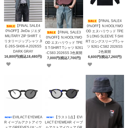
【FINAL SALE4
【FINAL SALE4
0%OFF】N.HOOLYWO
0%OFF】JieDa ジエダ
OD エヌハリウッド TPE
【FINAL SALE3
MILITARY ZIP SHIRT ミ
S LONG SLEEVE T-SHI
0%OFF】N.HOOLYWO
リタリージップシャツ JI
RT ロングスリーブTシャ
OD エヌハリウッド TPE
E-26S-SH06-A 2026SS
ツ 9261-CS82 2026SS
S T-SHIRT Tシャツ 9261
DARK GRAY
2色展開
-CS83 2026SS 3色展開
16,800円(税込18,480円)
6,600円(税込7,260円)
7,000円(税込7,700円)
EVILACT EYEWEA
【ラスト1点】EVI
R イーブルアクトアイウ
LACT EYEWEAR イーブ
ェア GREEVES (サング
ルアクトアイウェア GR