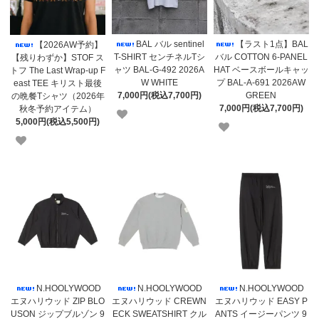
BAL バル sentinel
【ラスト1点】BAL
【2026AW予約】
T-SHIRT センチネルTシ
バル COTTON 6-PANEL
【残りわずか】STOF ス
ャツ BAL-G-492 2026A
HAT ベースボールキャッ
トフ The Last Wrap-up F
W WHITE
プ BAL-A-691 2026AW
east TEE キリスト最後
7,000円(税込7,700円)
GREEN
の晩餐Tシャツ（2026年
7,000円(税込7,700円)
秋冬予約アイテム）
5,000円(税込5,500円)
N.HOOLYWOOD
N.HOOLYWOOD
N.HOOLYWOOD
エヌハリウッド ZIP BLO
エヌハリウッド CREWN
エヌハリウッド EASY P
USON ジップブルゾン 9
ECK SWEATSHIRT クル
ANTS イージーパンツ 9