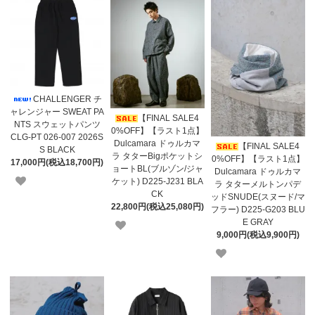
CHALLENGER チ
ャレンジャー SWEAT PA
【FINAL SALE4
NTS スウェットパンツ
0%OFF】【ラスト1点】
CLG-PT 026-007 2026S
Dulcamara ドゥルカマ
【FINAL SALE4
S BLACK
ラ タターBigポケットシ
0%OFF】【ラスト1点】
17,000円(税込18,700円)
ョートBL(ブルゾン/ジャ
Dulcamara ドゥルカマ
ケット) D225-J231 BLA
ラ タターメルトンパデ
CK
ッドSNUDE(スヌード/マ
22,800円(税込25,080円)
フラー) D225-G203 BLU
E GRAY
9,000円(税込9,900円)