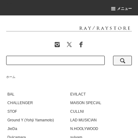
-->
メニュー
ホーム
BAL
EVILACT
CHALLENGER
MAISON SPECIAL
STOF
CULLNI
Ground Y (Yohji Yamamoto)
LAD MUSICIAN
JieDa
N.HOOLYWOOD
Dulcamara
sulvam