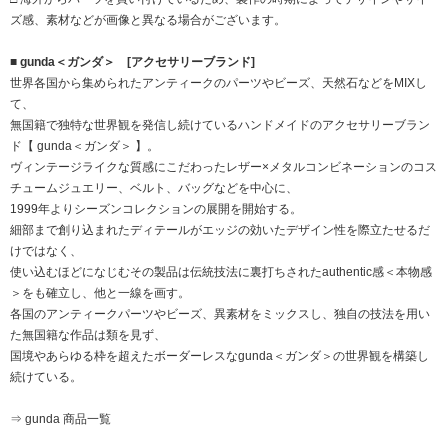
ズ感、素材などが画像と異なる場合がございます。
■ gunda＜ガンダ＞ [アクセサリーブランド]
世界各国から集められたアンティークのパーツやビーズ、天然石などをMIXし
て、
無国籍で独特な世界観を発信し続けているハンドメイドのアクセサリーブラン
ド【 gunda＜ガンダ＞ 】。
ヴィンテージライクな質感にこだわったレザー×メタルコンビネーションのコス
チュームジュエリー、ベルト、バッグなどを中心に、
1999年よりシーズンコレクションの展開を開始する。
細部まで創り込まれたディテールがエッジの効いたデザイン性を際立たせるだ
けではなく、
使い込むほどになじむその製品は伝統技法に裏打ちされたauthentic感＜本物感
＞をも確立し、他と一線を画す。
各国のアンティークパーツやビーズ、異素材をミックスし、独自の技法を用い
た無国籍な作品は類を見ず、
国境やあらゆる枠を超えたボーダーレスなgunda＜ガンダ＞の世界観を構築し
続けている。
⇒ gunda 商品一覧