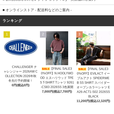
■ オンラインストア - 配送料などのご案内 -
ランキング
1
2
3
CHALLENGER チ
【FINAL SALE3
【FINAL SALE3
ャレンジャー 2026AW C
0%OFF】N.HOOLYWO
0%OFF】EVILACT イー
OLLECTION 2026年秋
OD エヌハリウッド TPE
ブルアクト SPIDERWE
冬先行予約開催！
S T-SHIRT Tシャツ 9261
B SS SHIRT スパイダー
0円(税込0円)
-CS83 2026SS 3色展開
オープンカラーシャツ E
7,000円(税込7,700円)
A26-ACT1-S02 2026SS
BLACK
11,200円(税込12,320円)