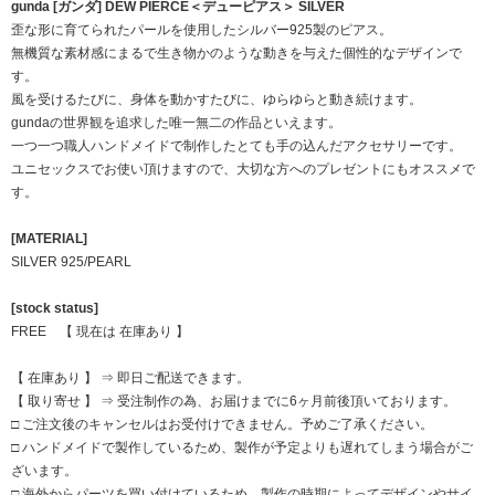
gunda [ガンダ] DEW PIERCE＜デューピアス＞ SILVER
歪な形に育てられたパールを使用したシルバー925製のピアス。
無機質な素材感にまるで生き物かのような動きを与えた個性的なデザインで
す。
風を受けるたびに、身体を動かすたびに、ゆらゆらと動き続けます。
gundaの世界観を追求した唯一無二の作品といえます。
一つ一つ職人ハンドメイドで制作したとても手の込んだアクセサリーです。
ユニセックスでお使い頂けますので、大切な方へのプレゼントにもオススメで
す。
[MATERIAL]
SILVER 925/PEARL
[stock status]
FREE 【 現在は 在庫あり 】
【 在庫あり 】 ⇒ 即日ご配送できます。
【 取り寄せ 】 ⇒ 受注制作の為、お届けまでに6ヶ月前後頂いております。
□ ご注文後のキャンセルはお受付けできません。予めご了承ください。
□ ハンドメイドで製作しているため、製作が予定よりも遅れてしまう場合がご
ざいます。
□ 海外からパーツを買い付けているため、製作の時期によってデザインやサイ