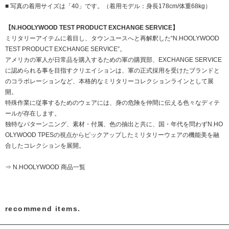
■ 写真の着用サイズは「40」です。（着用モデル：身長178cm/体重68kg）
【N.HOOLYWOOD TEST PRODUCT EXCHANGE SERVICE】
ミリタリーアイテムに着目し、タウンユースへと再解釈した“N.HOOLYWOOD
TEST PRODUCT EXCHANGE SERVICE”。
アメリカの軍人が日常品を購入するための軍の購買部、EXCHANGE SERVICE
に認められる事を目指すクリエイションは、軍の正式採用を受けたブランドと
のコラボレーションなど、本格的なミリタリーコレクションラインとして展
開。
特殊作業に従事するためのウェアには、身の危険を仲間に伝える色々なディテ
ールが存在します。
独特なパターンニング、素材・付属、色の抽出と共に、国・年代を問わずN.HO
OLYWOOD TPESの視点からピックアップしたミリタリーウェアの機能美を融
合したコレクションを展開。
⇒ N.HOOLYWOOD 商品一覧
recommend items.