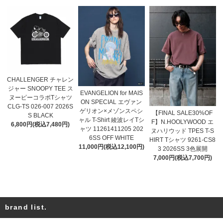
CHALLENGER チャレン
ジャー SNOOPY TEE ス
EVANGELION for MAIS
ヌーピーコラボTシャツ
ON SPECIAL エヴァン
CLG-TS 026-007 2026S
ゲリオン×メゾンスペシ
【FINAL SALE30%OF
S BLACK
ャル T-Shirt 綾波レイTシ
F】N.HOOLYWOOD エ
6,800円(税込7,480円)
ャツ 11261411205 202
ヌハリウッド TPES T-S
6SS OFF WHITE
HIRT Tシャツ 9261-CS8
11,000円(税込12,100円)
3 2026SS 3色展開
7,000円(税込7,700円)
brand list.