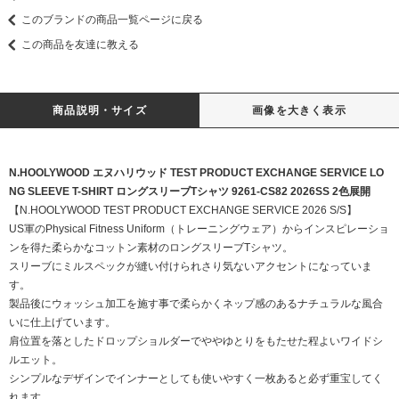
このブランドの商品一覧ページに戻る
この商品を友達に教える
商品説明・サイズ
画像を大きく表示
N.HOOLYWOOD エヌハリウッド TEST PRODUCT EXCHANGE SERVICE LO
NG SLEEVE T-SHIRT ロングスリーブTシャツ 9261-CS82 2026SS 2色展開
【N.HOOLYWOOD TEST PRODUCT EXCHANGE SERVICE 2026 S/S】
US軍のPhysical Fitness Uniform（トレーニングウェア）からインスピレーショ
ンを得た柔らかなコットン素材のロングスリーブTシャツ。
スリーブにミルスペックが縫い付けられさり気ないアクセントになっていま
す。
製品後にウォッシュ加工を施す事で柔らかくネップ感のあるナチュラルな風合
いに仕上げています。
肩位置を落としたドロップショルダーでややゆとりをもたせた程よいワイドシ
ルエット。
シンプルなデザインでインナーとしても使いやすく一枚あると必ず重宝してく
れます。