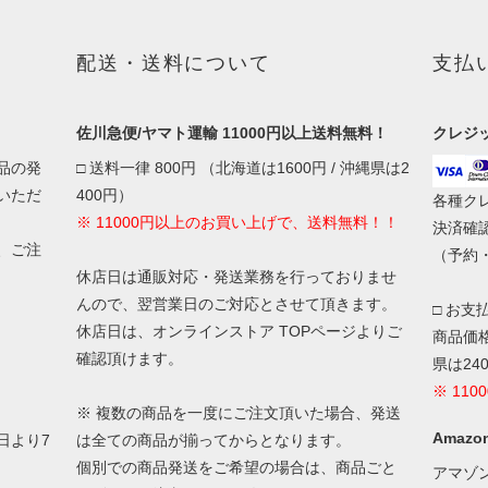
配送・送料について
支払
佐川急便/ヤマト運輸 11000円以上送料無料！
クレジ
品の発
□ 送料一律 800円 （北海道は1600円 / 沖縄県は2
いただ
400円）
各種ク
※ 11000円以上のお買い上げで、送料無料！！
決済確
、ご注
（予約
休店日は通販対応・発送業務を行っておりませ
んので、翌営業日のご対応とさせて頂きます。
□ お支
休店日は、オンラインストア TOPページよりご
商品価格
確認頂けます。
県は24
※ 11
※ 複数の商品を一度にご注文頂いた場合、発送
Amazon
日より7
は全ての商品が揃ってからとなります。
個別での商品発送をご希望の場合は、商品ごと
アマゾ