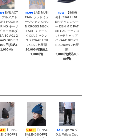
EVILACT
LAD MUSI
【8/8発
ーブルアクト
CIAN ラッドミュ
売】CHALLENG
ORT HOOK K
ージシャン CHAI
ER チャレンジャ
 RING キーリ
N CROSS NECK
ー DENIM C PAT
グ キーホルダ
LACE チェーン
CH CAP デニムC
EA-39-A01 2
クロスネックレ
パッチキャップ
6AW SILVER
ス 2126-931 20
CLG-AC 026-02
,000円(税込1
26SS 2色展開
8 2026AW 2色展
1,000円)
10,000円(税込1
開
1,000円)
7,800円(税込8,5
80円)
【FINAL
【FINAL
glamb グ
LE40%OFF】
SALE40%OFF】
ラム Willow Crep