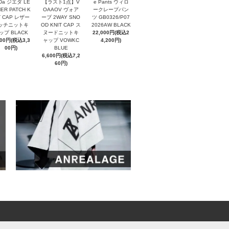
eDa ジエダ LE
【ラスト1点】V
e Pants ウィロ
ER PATCH K
OAAOV ヴォア
ークレープパン
T CAP レザー
ーブ 2WAY SNO
ツ GB0326/P07
ッチニットキ
OD KNIT CAP ス
2026AW BLACK
ップ BLACK
ヌードニットキ
22,000円(税込2
000円(税込3,3
ャップ VOWKC
4,200円)
00円)
BLUE
6,600円(税込7,2
60円)