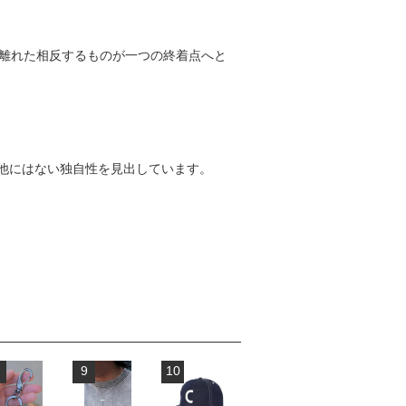
 かけ離れた相反するものが一つの終着点へと
他にはない独自性を見出しています。
9
10