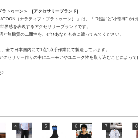
ティブプラトゥーン＞ [アクセサリーブランド]
 PLATOON（ナラティブ・プラトゥーン） 』は、「 "物語"と"小部隊"
の世界感を表現するアクセサリーブランドです。
語と無機質の二面性を、ぜひあなたも身に纏ってみてください。
サリーは、全て日本国内にて1点1点手作業にて製造しています。
アクセサリー作りの中にユーモアやユニーク性を取り込むことによって
ージ
4
5
6
7
8