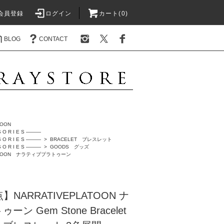
会員登録
ログイン
カート(0)
BLOG
CONTACT
TOON
 O R I E S ―――
 O R I E S ―――
>
BRACELET ブレスレット
 O R I E S ―――
>
GOODS グッズ
LATOON ナラティブプラトゥーン
NARRATIVEPLATOON ナ
 Gem Stone Bracelet