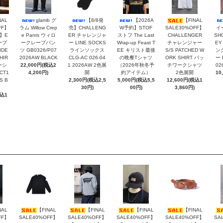
NAL
glamb グ
【8/8発
【2026A
【FINAL
FF】
ラム Willow Crep
売】CHALLENG
W予約】STOF
SALE30%OFF】
イ
】E
e Pants ウィロ
ER チャレンジャ
ストフ The Last
CHALLENGER
SH
ーブ
ークレープパン
ー LINE SOCKS
Wrap-up Feast T
チャレンジャー
EY
IDE
ツ GB0326/P07
ラインソックス
EE キリスト最後
S/S PATCHED W
ン
HIR
2026AW BLACK
CLG-AC 026-04
の晩餐Tシャツ
ORK SHIRT パッ
ー 
ーシ
22,000円(税込2
1 2026AW 2色展
（2026年秋冬予
チワークシャツ
02
CT1
4,200円)
開
約アイテム）
2色展開
10
S B
2,300円(税込2,5
5,000円(税込5,5
12,600円(税込1
30円)
00円)
3,860円)
税込1
NAL
【FINAL
【FINAL
【FINAL
【FINAL
FF】
SALE40%OFF】
SALE40%OFF】
SALE40%OFF】
SALE40%OFF】
SA