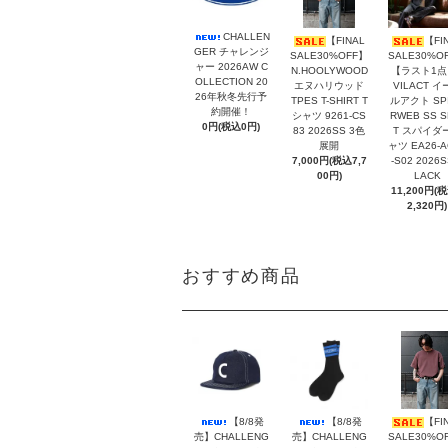
CHALLEN
【FINAL
【FI
GER チャレンジ
SALE30%OFF】
SALE30%O
ャー 2026AW C
N.HOOLYWOOD
【ラスト1点
OLLECTION 20
エヌハリウッド
VILACT イ
26年秋冬先行予
TPES T-SHIRT T
ルアクト SP
約開催！
シャツ 9261-CS
RWEB SS S
0円(税込0円)
83 2026SS 3色
T スパイダ
展開
ャツ EA26-A
7,000円(税込7,7
-S02 2026S
00円)
LACK
11,200円(
2,320円)
おすすめ商品
【8/8発
【8/8発
【FI
売】CHALLENG
売】CHALLENG
SALE30%O