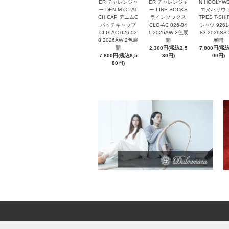
ER チャレンジャ
ER チャレンジャ
N.HOOLYW
ー DENIM C PAT
ー LINE SOCKS
エヌハリウ
CH CAP デニムC
ラインソックス
TPES T-SHI
パッチキャップ
CLG-AC 026-04
シャツ 9261
CLG-AC 026-02
1 2026AW 2色展
83 2026SS
8 2026AW 2色展
開
展開
開
2,300円(税込2,5
7,000円(税込
7,800円(税込8,5
30円)
00円)
80円)