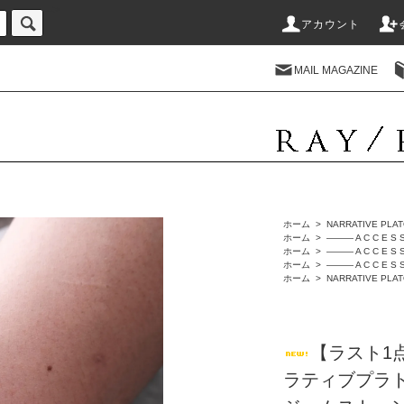
-->
アカウント
MAIL MAGAZINE
ホーム
>
NARRATIVE PLA
ホーム
>
――― A C C E S S
ホーム
>
――― A C C E S S
ホーム
>
――― A C C E S S
ホーム
>
NARRATIVE P
【ラスト1点】
ラティブプラトゥーン