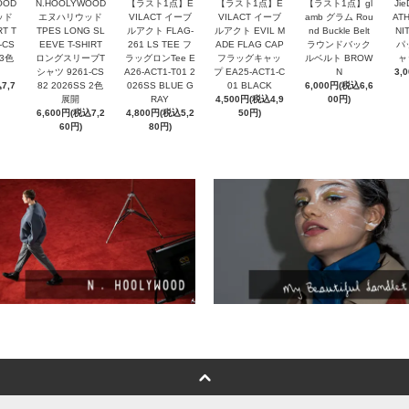
OOD
N.HOOLYWOOD
【ラスト1点】E
【ラスト1点】E
【ラスト1点】gl
Ji
ッド
エヌハリウッド
VILACT イーブ
VILACT イーブ
amb グラム Rou
ATH
RT T
TPES LONG SL
ルアクト FLAG-
ルアクト EVIL M
nd Buckle Belt
NI
-CS
EEVE T-SHIRT
261 LS TEE フ
ADE FLAG CAP
ラウンドバック
パ
 3色
ロングスリーブT
ラッグロンTee E
フラッグキャッ
ルベルト BROW
ャ
シャツ 9261-CS
A26-ACT1-T01 2
プ EA25-ACT1-C
N
3,
7,7
82 2026SS 2色
026SS BLUE G
01 BLACK
6,000円(税込6,6
展開
RAY
4,500円(税込4,9
00円)
6,600円(税込7,2
4,800円(税込5,2
50円)
60円)
80円)