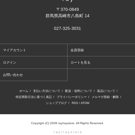
〒370-0849
群馬県高崎市八島町 14
027-325-3031
マイアカウント
会員登録
ログイン
カートを見る
お問い合わせ
ホーム
/
支払い方法について
/
配送・送料について
/
返品について
/
特定商取引法に基づく表記
/
プライバシーポリシー
/
メルマガ登録・解除
/
ショップブログ
/
RSS
/
ATOM
Copyright (C) 2008 ray/raystore. All Rights Reserved.
r a y / r a y s t o r e