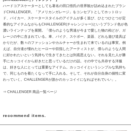
ハードコアスケーターとしても著名の田口悟氏の世界観が詰め込まれたブラン
ドCHALLENGER。「アメリカンガレージ」をコンセプトとしてホットロッ
ド、バイカー、スケータースタイルのアイテムが多く並び、ひとつひとつが定
番的なアイテムながらもCHALLENGER(チャレンジャー)というブランド色が色
濃いラインナップを展開。「僕らのような男達が今まで愛した物の殆どが、ガ
レージの中に含まれている。車、バイク、スケボー、楽器、どれも遊び道具ば
かりだが、数々のファッションやカルチャーが生まれて来ているのは事実。例
えば、自分達が憧れたヒーローや目指したアーティストが、僕らのような人間
に好かれたいという気持ちで生きてきたとは到底思えない。それを見た人が勝
手にカッコイイから好きだと思っているだけの話。その中でも共存する洋服
は、好きな人にとっては重要なアイテム。カッコイイというシンプルな気持ち
で、同じものを着たくなって手に入れる。そして、それが自分自身の個性に変
わっていく。CHALLENGERが誰かのカッコイイになればそれでいい」。
⇒ CHALLENGER 商品一覧ページ
recommend items.