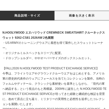
商品説明・サイズ
画像を大きく表示
N.HOOLYWOOD エヌハリウッド CREWNECK SWEATSHIRT クルーネックス
ウェット 9262-CS81 2026AW 2色展開
・US ARMYのトレーニングウエアに着想を得て製作したスウェットトレーナ
ー。
・オリジナルミルスペックをスリーブに配置。
・ドロップショルダー、ややオーバーサイズのボックスシルエット。
【FALL2026 N.HOOLYWOOD TEST PRODUCT EXCHANGE SERVICE】
今季は、フライトウエアやグラウンドクルーウエアをはじめとする、アメリカ
軍の歴史的代表作のウェアにフォーカスを当てたコレクションを製作。当時の
フォルムやディテール、クラシックな素材使いを基準としながら、「現代の軍
へ納品する」という視点のもと再構築。2009年に誕生した N.HOOLYWOOD TE
ST PRODUCT EXCHANGE SERVICEが培ってきた経験と継続的な検証を背景
に、改めて原点に立ち返り、ミリタリーの実用性と必然性を追求したコレクシ
ョンを展開いたします。