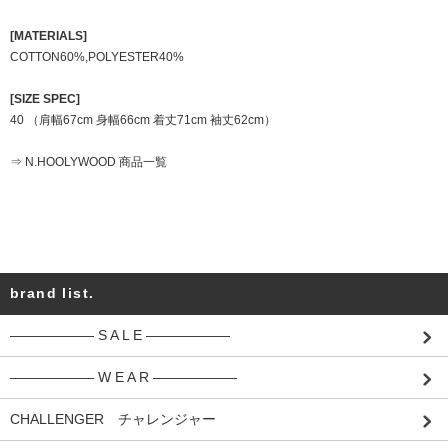
[MATERIALS]
COTTON60%,POLYESTER40%
[SIZE SPEC]
40 （肩幅67cm 身幅66cm 着丈71cm 袖丈62cm）
⇒ N.HOOLYWOOD 商品一覧
brand list.
―――――― S A L E ――――――
―――――― W E A R ――――――
CHALLENGER チャレンジャー