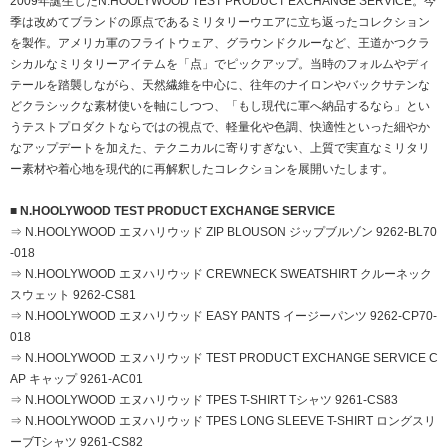
2009年誕生したN.HOOLYWOOD TEST PRODUCT EXCHANGE SERVICE。今
季は改めてブランドの原点であるミリタリーウエアに立ち返ったコレクション
を製作。アメリカ軍のフライトウェア、グラウンドクルーなど、王道かつクラ
シカルなミリタリーアイテムを「点」でピックアップ。当時のフォルムやディ
テールを踏襲しながら、天然繊維を中心に、往年のナイロンやバックサテンな
どクラシックな素材使いを軸にしつつ、「もし現代に軍へ納品するなら」とい
うテストプロダクトならではの視点で、軽量化や色調、快適性といった細やか
なアップデートを加えた、テクニカルに寄りすぎない、上質で実直なミリタリ
ー素材や着心地を現代的に再解釈したコレクションを展開いたします。
■ N.HOOLYWOOD TEST PRODUCT EXCHANGE SERVICE
⇒ N.HOOLYWOOD エヌハリウッド ZIP BLOUSON ジップブルゾン 9262-BL70
-018
⇒ N.HOOLYWOOD エヌハリウッド CREWNECK SWEATSHIRT クルーネック
スウェット 9262-CS81
⇒ N.HOOLYWOOD エヌハリウッド EASY PANTS イージーパンツ 9262-CP70-
018
⇒ N.HOOLYWOOD エヌハリウッド TEST PRODUCT EXCHANGE SERVICE C
AP キャップ 9261-AC01
⇒ N.HOOLYWOOD エヌハリウッド TPES T-SHIRT Tシャツ 9261-CS83
⇒ N.HOOLYWOOD エヌハリウッド TPES LONG SLEEVE T-SHIRT ロングスリ
ーブTシャツ 9261-CS82