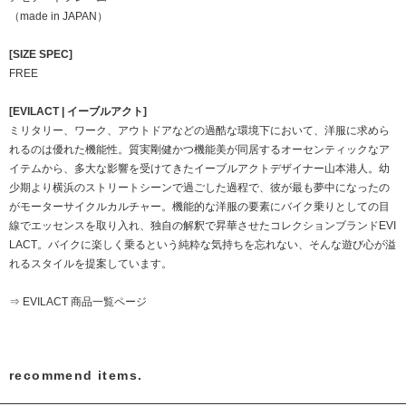
（made in JAPAN）
[SIZE SPEC]
FREE
[EVILACT | イーブルアクト]
ミリタリー、ワーク、アウトドアなどの過酷な環境下において、洋服に求めら
れるのは優れた機能性。質実剛健かつ機能美が同居するオーセンティックなア
イテムから、多大な影響を受けてきたイーブルアクトデザイナー山本港人。幼
少期より横浜のストリートシーンで過ごした過程で、彼が最も夢中になったの
がモーターサイクルカルチャー。機能的な洋服の要素にバイク乗りとしての目
線でエッセンスを取り入れ、独自の解釈で昇華させたコレクションブランドEVI
LACT。バイクに楽しく乗るという純粋な気持ちを忘れない、そんな遊び心が溢
れるスタイルを提案しています。
⇒ EVILACT 商品一覧ページ
recommend items.