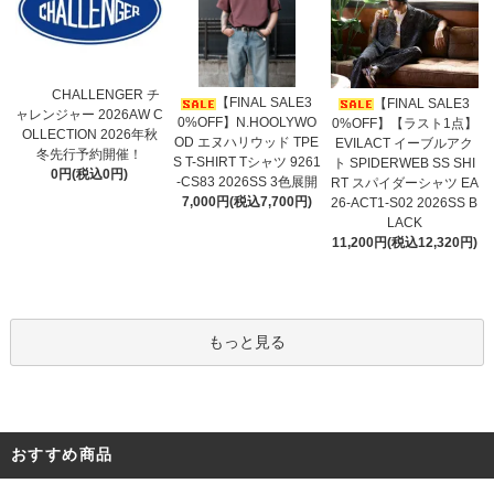
CHALLENGER チ
【FINAL SALE3
【FINAL SALE3
ャレンジャー 2026AW C
0%OFF】N.HOOLYWO
0%OFF】【ラスト1点】
OLLECTION 2026年秋
OD エヌハリウッド TPE
EVILACT イーブルアク
冬先行予約開催！
S T-SHIRT Tシャツ 9261
ト SPIDERWEB SS SHI
0円(税込0円)
-CS83 2026SS 3色展開
RT スパイダーシャツ EA
7,000円(税込7,700円)
26-ACT1-S02 2026SS B
LACK
11,200円(税込12,320円)
もっと見る
おすすめ商品