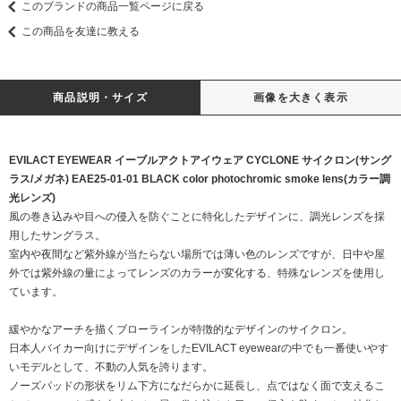
このブランドの商品一覧ページに戻る
この商品を友達に教える
商品説明・サイズ
画像を大きく表示
EVILACT EYEWEAR イーブルアクトアイウェア CYCLONE サイクロン(サング
ラス/メガネ) EAE25-01-01 BLACK color photochromic smoke lens(カラー調
光レンズ)
風の巻き込みや目への侵入を防ぐことに特化したデザインに、調光レンズを採
用したサングラス。
室内や夜間など紫外線が当たらない場所では薄い色のレンズですが、日中や屋
外では紫外線の量によってレンズのカラーが変化する、特殊なレンズを使用し
ています。
緩やかなアーチを描くブローラインが特徴的なデザインのサイクロン。
日本人バイカー向けにデザインをしたEVILACT eyewearの中でも一番使いやす
いモデルとして、不動の人気を誇ります。
ノーズパッドの形状をリム下方になだらかに延長し、点ではなく面で支えるこ