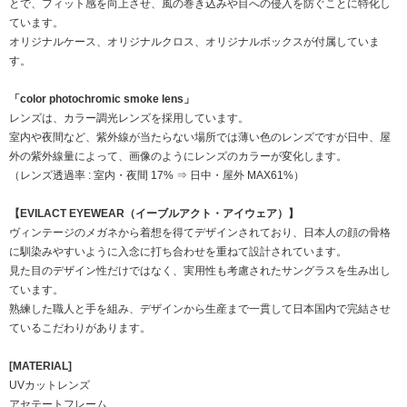
とで、フィット感を向上させ、風の巻き込みや目への侵入を防ぐことに特化し
ています。
オリジナルケース、オリジナルクロス、オリジナルボックスが付属していま
す。
「color photochromic smoke lens」
レンズは、カラー調光レンズを採用しています。
室内や夜間など、紫外線が当たらない場所では薄い色のレンズですが日中、屋
外の紫外線量によって、画像のようにレンズのカラーが変化します。
（レンズ透過率 : 室内・夜間 17% ⇒ 日中・屋外 MAX61%）
【EVILACT EYEWEAR（イーブルアクト・アイウェア）】
ヴィンテージのメガネから着想を得てデザインされており、日本人の顔の骨格
に馴染みやすいように入念に打ち合わせを重ねて設計されています。
見た目のデザイン性だけではなく、実用性も考慮されたサングラスを生み出し
ています。
熟練した職人と手を組み、デザインから生産まで一貫して日本国内で完結させ
ているこだわりがあります。
[MATERIAL]
UVカットレンズ
アセテートフレーム