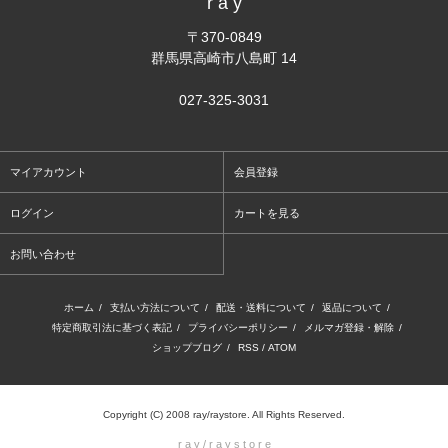
r a y
〒370-0849
群馬県高崎市八島町 14
027-325-3031
マイアカウント
会員登録
ログイン
カートを見る
お問い合わせ
ホーム
/
支払い方法について
/
配送・送料について
/
返品について
/
特定商取引法に基づく表記
/
プライバシーポリシー
/
メルマガ登録・解除
/
ショップブログ
/
RSS
/
ATOM
Copyright (C) 2008 ray/raystore. All Rights Reserved.
r a y / r a y s t o r e