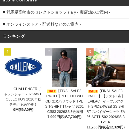
store contents.
■ 群馬県高崎市のセレクトショップ r a y - 実店舗のご案内 -
■ オンラインストア - 配送料などのご案内 -
ランキング
1
2
3
CHALLENGER チ
【FINAL SALE3
【FINAL SALE3
ャレンジャー 2026AW C
0%OFF】N.HOOLYWO
0%OFF】【ラスト1点】
OLLECTION 2026年秋
OD エヌハリウッド TPE
EVILACT イーブルアク
冬先行予約開催！
S T-SHIRT Tシャツ 9261
ト SPIDERWEB SS SHI
0円(税込0円)
-CS83 2026SS 3色展開
RT スパイダーシャツ EA
7,000円(税込7,700円)
26-ACT1-S02 2026SS B
LACK
11,200円(税込12,320円)