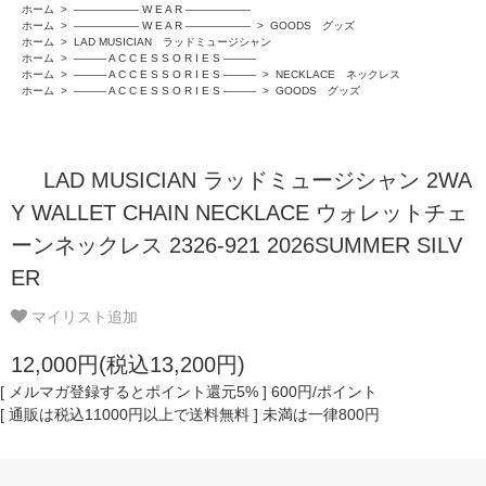
ホーム
>
―――――― W E A R ――――――
ホーム
>
―――――― W E A R ――――――
>
GOODS グッズ
ホーム
>
LAD MUSICIAN ラッドミュージシャン
ホーム
>
――― A C C E S S O R I E S ―――
ホーム
>
――― A C C E S S O R I E S ―――
>
NECKLACE ネックレス
ホーム
>
――― A C C E S S O R I E S ―――
>
GOODS グッズ
LAD MUSICIAN ラッドミュージシャン 2WA
Y WALLET CHAIN NECKLACE ウォレットチェ
ーンネックレス 2326-921 2026SUMMER SILV
ER
マイリスト追加
12,000円(税込13,200円)
[ メルマガ登録するとポイント還元5% ] 600円/ポイント
[ 通販は税込11000円以上で送料無料 ] 未満は一律800円