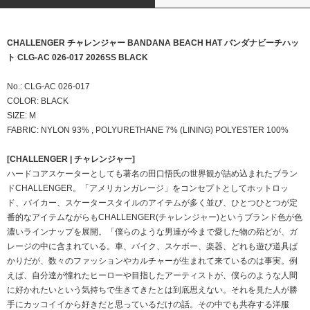
CHALLENGER チャレンジャー BANDANA BEACH HAT バンダナビーチハッ
ト CLG-AC 026-017 2026SS BLACK
No.: CLG-AC 026-017
COLOR: BLACK
SIZE: M
FABRIC: NYLON 93% , POLYURETHANE 7% (LINING) POLYESTER 100%
[CHALLENGER | チャレンジャー]
ハードコアスケーターとしても著名の田口悟氏の世界観が詰め込まれたブラン
ドCHALLENGER。「アメリカンガレージ」をコンセプトとしてホットロッ
ド、バイカー、スケータースタイルのアイテムが多く並び、ひとつひとつが定
番的なアイテムながらもCHALLENGER(チャレンジャー)というブランド色が色
濃いラインナップを展開。「僕らのような男達が今まで愛した物の殆どが、ガ
レージの中に含まれている。車、バイク、スケボー、楽器、どれも遊び道具ば
かりだが、数々のファッションやカルチャーが生まれて来ているのは事実。例
えば、自分達が憧れたヒーローや目指したアーティストが、僕らのような人間
に好かれたいという気持ちで生きてきたとは到底思えない。それを見た人が勝
手にカッコイイから好きだと思っているだけの話。その中でも共存する洋服