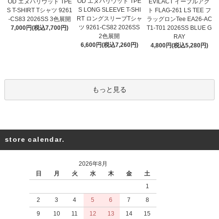
OD エヌハリウッド TPE
OD エヌハリウッド TPE
EVILACT イーブルアク
S LONG SLEEVE T-SHI
S T-SHIRT Tシャツ 9261
ト FLAG-261 LS TEE フ
RT ロングスリーブTシャ
-CS83 2026SS 3色展開
ラッグロンTee EA26-AC
ツ 9261-CS82 2026SS
7,000円(税込7,700円)
T1-T01 2026SS BLUE G
2色展開
RAY
6,600円(税込7,260円)
4,800円(税込5,280円)
もっと見る
store calendar.
2026年8月
日
月
火
水
木
金
土
1
2
3
4
5
6
7
8
9
10
11
12
13
14
15