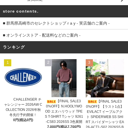
store contents.
■ 群馬県高崎市のセレクトショップ r a y - 実店舗のご案内 -
■ オンラインストア - 配送料などのご案内 -
ランキング
1
2
3
CHALLENGER チ
【FINAL SALE3
【FINAL SALE3
ャレンジャー 2026AW C
0%OFF】N.HOOLYWO
0%OFF】【ラスト1点】
OLLECTION 2026年秋
OD エヌハリウッド TPE
EVILACT イーブルアク
冬先行予約開催！
S T-SHIRT Tシャツ 9261
ト SPIDERWEB SS SHI
0円(税込0円)
-CS83 2026SS 3色展開
RT スパイダーシャツ EA
7,000円(税込7,700円)
26-ACT1-S02 2026SS B