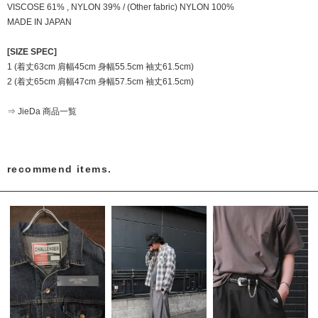
VISCOSE 61% , NYLON 39% / (Other fabric) NYLON 100%
MADE IN JAPAN
[SIZE SPEC]
1 (着丈63cm 肩幅45cm 身幅55.5cm 袖丈61.5cm)
2 (着丈65cm 肩幅47cm 身幅57.5cm 袖丈61.5cm)
⇒ JieDa 商品一覧
recommend items.