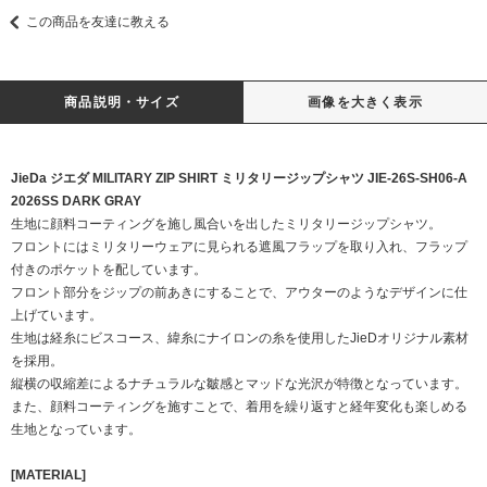
この商品を友達に教える
商品説明・サイズ
画像を大きく表示
JieDa ジエダ MILITARY ZIP SHIRT ミリタリージップシャツ JIE-26S-SH06-A
2026SS DARK GRAY
生地に顔料コーティングを施し風合いを出したミリタリージップシャツ。
フロントにはミリタリーウェアに見られる遮風フラップを取り入れ、フラップ
付きのポケットを配しています。
フロント部分をジップの前あきにすることで、アウターのようなデザインに仕
上げています。
生地は経糸にビスコース、緯糸にナイロンの糸を使用したJieDオリジナル素材
を採用。
縦横の収縮差によるナチュラルな皺感とマッドな光沢が特徴となっています。
また、顔料コーティングを施すことで、着用を繰り返すと経年変化も楽しめる
生地となっています。
[MATERIAL]