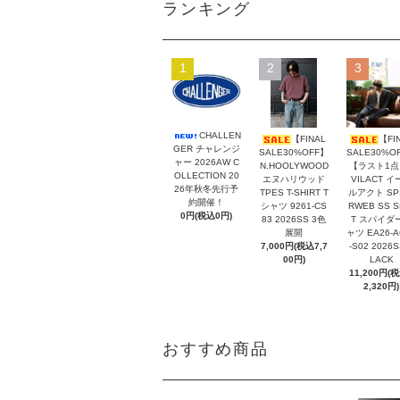
ランキング
1
2
3
CHALLEN
【FINAL
【FI
GER チャレンジ
SALE30%OFF】
SALE30%O
ャー 2026AW C
N.HOOLYWOOD
【ラスト1点
OLLECTION 20
エヌハリウッド
VILACT イ
26年秋冬先行予
TPES T-SHIRT T
ルアクト SP
約開催！
シャツ 9261-CS
RWEB SS S
0円(税込0円)
83 2026SS 3色
T スパイダ
展開
ャツ EA26-A
7,000円(税込7,7
-S02 2026S
00円)
LACK
11,200円(
2,320円)
おすすめ商品