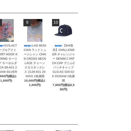
9
10
EVILACT
LAD MUSI
【8/8発
ーブルアクト
CIAN ラッドミュ
売】CHALLENG
ORT HOOK K
ージシャン CHAI
ER チャレンジャ
 RING キーリ
N CROSS NECK
ー DENIM C PAT
グ キーホルダ
LACE チェーン
CH CAP デニムC
EA-39-A01 2
クロスネックレ
パッチキャップ
6AW SILVER
ス 2126-931 20
CLG-AC 026-02
,000円(税込1
26SS 2色展開
8 2026AW 2色展
1,000円)
10,000円(税込1
開
1,000円)
7,800円(税込8,5
80円)