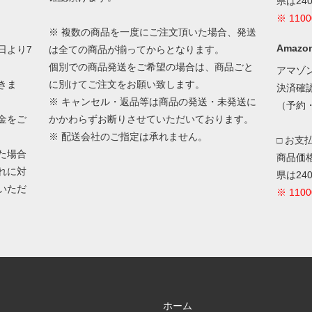
県は24
※ 11
※ 複数の商品を一度にご注文頂いた場合、発送
Amazon
日より7
は全ての商品が揃ってからとなります。
個別での商品発送をご希望の場合は、商品ごと
アマゾ
きま
に別けてご注文をお願い致します。
決済確
※ キャンセル・返品等は商品の発送・未発送に
（予約
金をご
かかわらずお断りさせていただいております。
※ 配送会社のご指定は承れません。
□ お支
た場合
商品価格
れに対
県は24
いただ
※ 11
ホーム