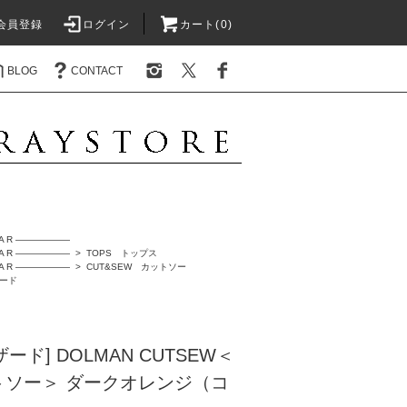
会員登録
ログイン
カート(0)
BLOG
CONTACT
A R ――――――
A R ――――――
>
TOPS トップス
A R ――――――
>
CUT&SEW カットソー
ザード
ィザード] DOLMAN CUTSEW＜
トソー＞ ダークオレンジ（コ