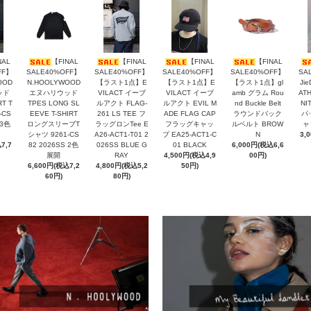
NAL
【FINAL
【FINAL
【FINAL
【FINAL
FF】
SALE40%OFF】
SALE40%OFF】
SALE40%OFF】
SALE40%OFF】
SA
OOD
N.HOOLYWOOD
【ラスト1点】E
【ラスト1点】E
【ラスト1点】gl
Ji
ッド
エヌハリウッド
VILACT イーブ
VILACT イーブ
amb グラム Rou
ATH
RT T
TPES LONG SL
ルアクト FLAG-
ルアクト EVIL M
nd Buckle Belt
NI
-CS
EEVE T-SHIRT
261 LS TEE フ
ADE FLAG CAP
ラウンドバック
パ
 3色
ロングスリーブT
ラッグロンTee E
フラッグキャッ
ルベルト BROW
ャ
シャツ 9261-CS
A26-ACT1-T01 2
プ EA25-ACT1-C
N
3,
7,7
82 2026SS 2色
026SS BLUE G
01 BLACK
6,000円(税込6,6
展開
RAY
4,500円(税込4,9
00円)
6,600円(税込7,2
4,800円(税込5,2
50円)
60円)
80円)