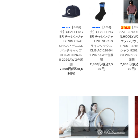
【8/8発
【8/8発
【FI
売】CHALLENG
売】CHALLENG
SALE30%O
ER チャレンジャ
ER チャレンジャ
N.HOOLYW
ー DENIM C PAT
ー LINE SOCKS
エヌハリウ
CH CAP デニムC
ラインソックス
TPES T-SHI
パッチキャップ
CLG-AC 026-04
シャツ 9261
CLG-AC 026-02
1 2026AW 2色展
83 2026SS
8 2026AW 2色展
開
展開
開
2,300円(税込2,5
7,000円(税込
7,800円(税込8,5
30円)
00円)
80円)