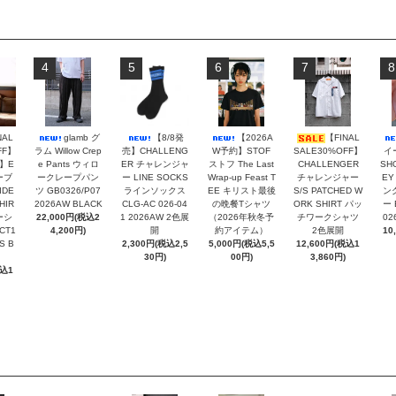
4
5
6
7
8
NAL
glamb グ
【8/8発
【2026A
【FINAL
FF】
ラム Willow Crep
売】CHALLENG
W予約】STOF
SALE30%OFF】
イ
】E
e Pants ウィロ
ER チャレンジャ
ストフ The Last
CHALLENGER
SH
ーブ
ークレープパン
ー LINE SOCKS
Wrap-up Feast T
チャレンジャー
EY
IDE
ツ GB0326/P07
ラインソックス
EE キリスト最後
S/S PATCHED W
ン
HIR
2026AW BLACK
CLG-AC 026-04
の晩餐Tシャツ
ORK SHIRT パッ
ー 
ーシ
22,000円(税込2
1 2026AW 2色展
（2026年秋冬予
チワークシャツ
02
CT1
4,200円)
開
約アイテム）
2色展開
10
S B
2,300円(税込2,5
5,000円(税込5,5
12,600円(税込1
30円)
00円)
3,860円)
税込1