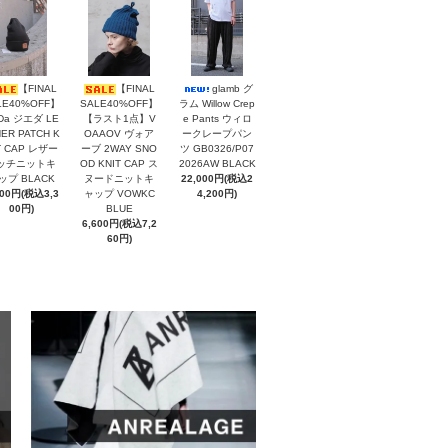
【FINAL
【FINAL
glamb グ
LE40%OFF】
SALE40%OFF】
ラム Willow Crep
eDa ジエダ LE
【ラスト1点】V
e Pants ウィロ
ER PATCH K
OAAOV ヴォア
ークレープパン
T CAP レザー
ーブ 2WAY SNO
ツ GB0326/P07
ッチニットキ
OD KNIT CAP ス
2026AW BLACK
ップ BLACK
ヌードニットキ
22,000円(税込2
000円(税込3,3
ャップ VOWKC
4,200円)
00円)
BLUE
6,600円(税込7,2
60円)