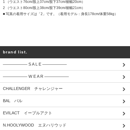
1 （ウエスト76cm/股上37cm/股下37cm/裾幅20cm）
2 （ウエスト80cm/股上38cm/股下39cm/裾幅21cm）
■ 写真の着用サイズは「2」です。（着用モデル：身長178cm/体重58kg）
brand list.
―――――― S A L E ――――――
―――――― W E A R ――――――
CHALLENGER チャレンジャー
BAL バル
EVILACT イーブルアクト
N.HOOLYWOOD エヌハリウッド