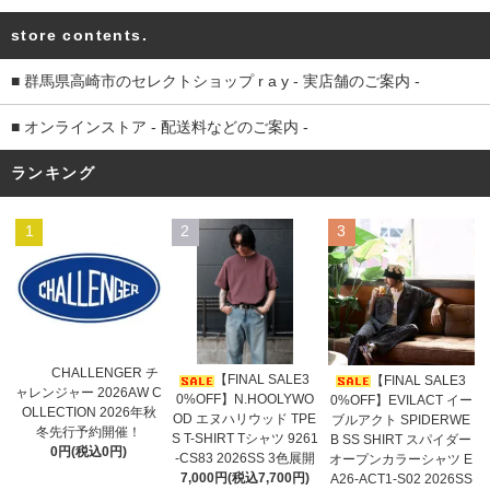
store contents.
■ 群馬県高崎市のセレクトショップ r a y - 実店舗のご案内 -
■ オンラインストア - 配送料などのご案内 -
ランキング
1
2
3
CHALLENGER チ
【FINAL SALE3
【FINAL SALE3
ャレンジャー 2026AW C
0%OFF】N.HOOLYWO
0%OFF】EVILACT イー
OLLECTION 2026年秋
OD エヌハリウッド TPE
ブルアクト SPIDERWE
冬先行予約開催！
S T-SHIRT Tシャツ 9261
B SS SHIRT スパイダー
0円(税込0円)
-CS83 2026SS 3色展開
オープンカラーシャツ E
7,000円(税込7,700円)
A26-ACT1-S02 2026SS