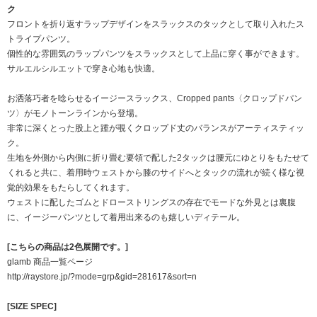
ク
フロントを折り返すラップデザインをスラックスのタックとして取り入れたス
トライプパンツ。
個性的な雰囲気のラップパンツをスラックスとして上品に穿く事ができます。
サルエルシルエットで穿き心地も快適。
お洒落巧者を唸らせるイージースラックス、Cropped pants〈クロップドパン
ツ〉がモノトーンラインから登場。
非常に深くとった股上と踵が覗くクロップド丈のバランスがアーティスティッ
ク。
生地を外側から内側に折り畳む要領で配した2タックは腰元にゆとりをもたせて
くれると共に、着用時ウェストから膝のサイドへとタックの流れが続く様な視
覚的効果をもたらしてくれます。
ウェストに配したゴムとドローストリングスの存在でモードな外見とは裏腹
に、イージーパンツとして着用出来るのも嬉しいディテール。
[こちらの商品は2色展開です。]
glamb 商品一覧ページ
http://raystore.jp/?mode=grp&gid=281617&sort=n
[SIZE SPEC]