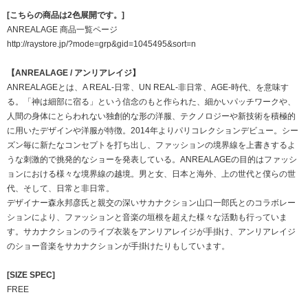
[こちらの商品は2色展開です。]
ANREALAGE 商品一覧ページ
http://raystore.jp/?mode=grp&gid=1045495&sort=n
【ANREALAGE / アンリアレイジ】
ANREALAGEとは、A REAL-日常、UN REAL-非日常、AGE-時代、を意味す
る。「神は細部に宿る」という信念のもと作られた、細かいパッチワークや、
人間の身体にとらわれない独創的な形の洋服、テクノロジーや新技術を積極的
に用いたデザインや洋服が特徴。2014年よりパリコレクションデビュー。シー
ズン毎に新たなコンセプトを打ち出し、ファッションの境界線を上書きするよ
うな刺激的で挑発的なショーを発表している。ANREALAGEの目的はファッシ
ョンにおける様々な境界線の越境。男と女、日本と海外、上の世代と僕らの世
代、そして、日常と非日常。
デザイナー森永邦彦氏と親交の深いサカナクション山口一郎氏とのコラボレー
ションにより、ファッションと音楽の垣根を超えた様々な活動も行っていま
す。サカナクションのライブ衣装をアンリアレイジが手掛け、アンリアレイジ
のショー音楽をサカナクションが手掛けたりもしています。
[SIZE SPEC]
FREE