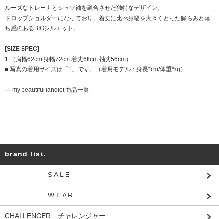
ルーズなトレーナとシャツ袖を融合させた独特なデザイン。
ドロップショルダーになっており、着丈に比べ身幅を大きくとった膨らみと落
ち感のあるBIGシルエット。
[SIZE SPEC]
1 （肩幅62cm 身幅72cm 着丈68cm 袖丈56cm）
■ 写真の着用サイズは「1」です。（着用モデル：身長*cm/体重*kg）
⇒ my beautiful landlet 商品一覧
brand list.
―――――― S A L E ――――――
―――――― W E A R ――――――
CHALLENGER チャレンジャー