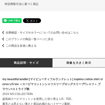
特定商取引法に基づく表記
在庫確認・サイズやカラーについてのお問い合せはこちら
このブランドの商品一覧ページに戻る
この商品を友達に教える
商品説明・サイズ
画像を大きく表示
my beautiful landlet [マイビューティフルランドレット] supima cotton shirt sl
eeve L/S tee ＜スーピマコットンシャツスリーブロングスリーブTシャツ＞ ブ
ラウン×ストライプ柄
2019 S/S COLLECTION
超長綿スーピマコットンを使用した切り替え L/S - TEE。
裏毛とは思えない薄さと度詰め感のるハイゲージ素材。