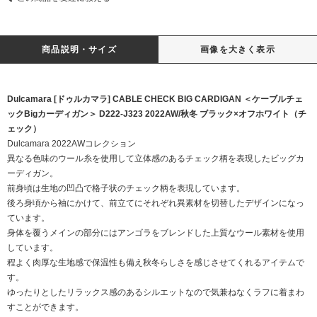
商品説明・サイズ
画像を大きく表示
Dulcamara [ドゥルカマラ] CABLE CHECK BIG CARDIGAN ＜ケーブルチェ
ックBigカーディガン＞ D222-J323 2022AW/秋冬 ブラック×オフホワイト（チ
ェック）
Dulcamara 2022AWコレクション
異なる色味のウール糸を使用して立体感のあるチェック柄を表現したビッグカ
ーディガン。
前身頃は生地の凹凸で格子状のチェック柄を表現しています。
後ろ身頃から袖にかけて、前立てにそれぞれ異素材を切替したデザインになっ
ています。
身体を覆うメインの部分にはアンゴラをブレンドした上質なウール素材を使用
しています。
程よく肉厚な生地感で保温性も備え秋冬らしさを感じさせてくれるアイテムで
す。
ゆったりとしたリラックス感のあるシルエットなので気兼ねなくラフに着まわ
すことができます。