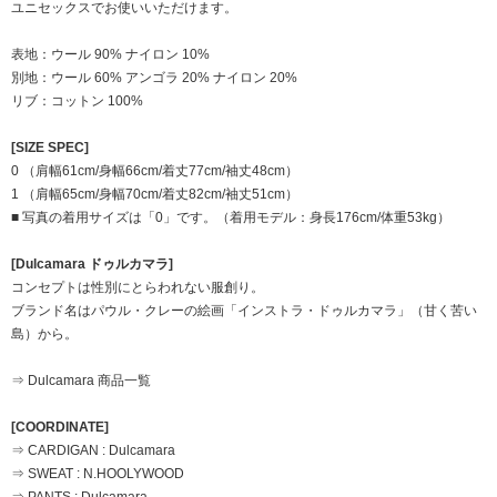
ユニセックスでお使いいただけます。
表地：ウール 90% ナイロン 10%
別地：ウール 60% アンゴラ 20% ナイロン 20%
リブ：コットン 100%
[SIZE SPEC]
0 （肩幅61cm/身幅66cm/着丈77cm/袖丈48cm）
1 （肩幅65cm/身幅70cm/着丈82cm/袖丈51cm）
■ 写真の着用サイズは「0」です。（着用モデル：身長176cm/体重53kg）
[Dulcamara ドゥルカマラ]
コンセプトは性別にとらわれない服創り。
ブランド名はパウル・クレーの絵画「インストラ・ドゥルカマラ」（甘く苦い
島）から。
⇒ Dulcamara 商品一覧
[COORDINATE]
⇒ CARDIGAN : Dulcamara
⇒ SWEAT : N.HOOLYWOOD