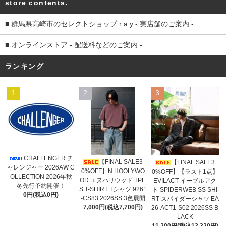
store contents.
■ 群馬県高崎市のセレクトショップ r a y - 実店舗のご案内 -
■ オンラインストア - 配送料などのご案内 -
ランキング
1
2
3
CHALLENGER チ
【FINAL SALE3
【FINAL SALE3
ャレンジャー 2026AW C
0%OFF】N.HOOLYWO
0%OFF】【ラスト1点】
OLLECTION 2026年秋
OD エヌハリウッド TPE
EVILACT イーブルアク
冬先行予約開催！
S T-SHIRT Tシャツ 9261
ト SPIDERWEB SS SHI
0円(税込0円)
-CS83 2026SS 3色展開
RT スパイダーシャツ EA
7,000円(税込7,700円)
26-ACT1-S02 2026SS B
LACK
11,200円(税込12,320円)