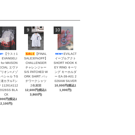
9
10
【ラスト1
【FINAL
EVILACT
EVANGELI
SALE30%OFF】
イーブルアクト
 for MAISON
CHALLENGER
SHORT HOOK K
ECIAL エヴァ
チャレンジャー
EY RING キーリ
ゲリオン×メゾ
S/S PATCHED W
ング キーホルダ
ペシャル T-S
ORK SHIRT パッ
ー EA-39-A01 2
rt 渚カヲルTシ
チワークシャツ
026AW SILVER
 112614112
2色展開
10,000円(税込1
 2026SS BLA
12,600円(税込1
1,000円)
CK
3,860円)
,000円(税込1
2,100円)