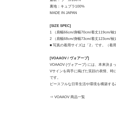
裏地：キュプラ100%
MADE IN JAPAN
[SIZE SPEC]
1 （肩幅66cm/身幅70cm/着丈119cm/袖
2 （肩幅68cm/身幅73cm/着丈123cm/袖
■ 写真の着用サイズは「2」です。（着用モ
[VOAAOV / ヴォアーブ]
VOAAOV (ヴォアーブ) には、本来決
Vサインを両手に掲げた笑顔の表情、時
です。
ピースフルな日常生活や環境を構築する
⇒ VOAAOV 商品一覧