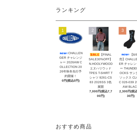
ランキング
1
2
3
CHALLEN
【FINAL
【8/
GER チャレンジ
SALE30%OFF】
売】CHALL
ャー 2026AW C
N.HOOLYWOOD
ER チャレ
OLLECTION 20
エヌハリウッド
ー THUNDE
26年秋冬先行予
TPES T-SHIRT T
OCKS サン
約開催！
シャツ 9261-CS
ソックス CL
0円(税込0円)
83 2026SS 3色
C 026-039 
展開
AW BLAC
7,000円(税込7,7
2,300円(税込
00円)
30円)
おすすめ商品