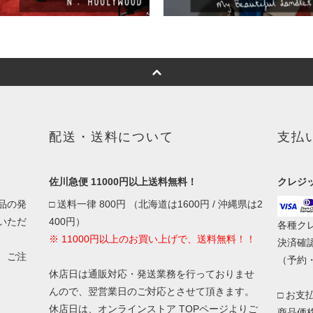
配送・送料について
支払
佐川急便 11000円以上送料無料！
クレジ
品の発
□ 送料一律 800円 （北海道は1600円 / 沖縄県は2
いただ
400円）
各種ク
※ 11000円以上のお買い上げで、送料無料！！
決済確
、ご注
（予約
休店日は通販対応・発送業務を行っておりませ
んので、翌営業日のご対応とさせて頂きます。
□ お支
休店日は、オンラインストア TOPページよりご
商品価格