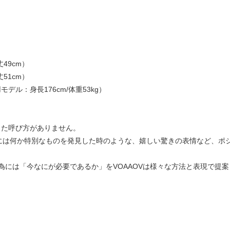
丈49cm）
丈51cm）
デル：身長176cm/体重53kg）
まった呼び方がありません。
には何か特別なものを発見した時のような、嬉しい驚きの表情など、ポ
為には「今なにが必要であるか」をVOAAOVは様々な方法と表現で提