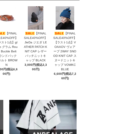
【FINAL
【FINAL
【FINAL
LE40%OFF】
SALE40%OFF】
SALE40%OFF】
ラスト1点】gl
JieDa ジエダ LE
【ラスト1点】V
b グラム Rou
ATHER PATCH K
OAAOV ヴォア
 Buckle Belt
NIT CAP レザー
ーブ 2WAY SNO
ウンドバック
パッチニットキ
OD KNIT CAP ス
ベルト BROW
ャップ BLACK
ヌードニットキ
N
3,000円(税込3,3
ャップ VOWKC
000円(税込6,6
00円)
BLUE
00円)
6,600円(税込7,2
60円)