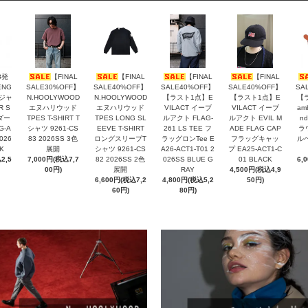
8発
【FINAL
【FINAL
【FINAL
【FINAL
ENG
SALE30%OFF】
SALE40%OFF】
SALE40%OFF】
SALE40%OFF】
SA
ンジャ
N.HOOLYWOOD
N.HOOLYWOOD
【ラスト1点】E
【ラスト1点】E
【
R S
エヌハリウッド
エヌハリウッド
VILACT イーブ
VILACT イーブ
am
ダー
TPES T-SHIRT T
TPES LONG SL
ルアクト FLAG-
ルアクト EVIL M
nd
G-A
シャツ 9261-CS
EEVE T-SHIRT
261 LS TEE フ
ADE FLAG CAP
ラ
2026
83 2026SS 3色
ロングスリーブT
ラッグロンTee E
フラッグキャッ
ル
K
展開
シャツ 9261-CS
A26-ACT1-T01 2
プ EA25-ACT1-C
2,5
7,000円(税込7,7
82 2026SS 2色
026SS BLUE G
01 BLACK
6,
00円)
展開
RAY
4,500円(税込4,9
6,600円(税込7,2
4,800円(税込5,2
50円)
60円)
80円)