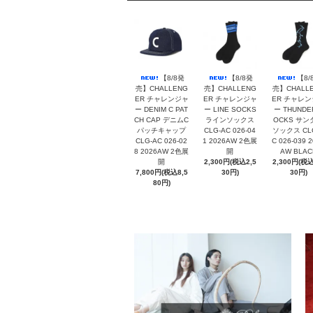
【8/8発
【8/8発
【8/
売】CHALLENG
売】CHALLENG
売】CHALL
ER チャレンジャ
ER チャレンジャ
ER チャレ
ー DENIM C PAT
ー LINE SOCKS
ー THUNDE
CH CAP デニムC
ラインソックス
OCKS サン
パッチキャップ
CLG-AC 026-04
ソックス CL
CLG-AC 026-02
1 2026AW 2色展
C 026-039 
8 2026AW 2色展
開
AW BLAC
開
2,300円(税込2,5
2,300円(税込
7,800円(税込8,5
30円)
30円)
80円)