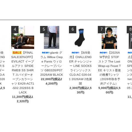
4
5
6
7
8
8発
【FINAL
glamb グ
【8/8発
【2026A
ENG
SALE30%OFF】
ラム Willow Crep
売】CHALLENG
W予約】STOF
点】
ンジャ
EVILACT イーブ
e Pants ウィロ
ER チャレンジャ
ストフ The Last
ON
R S
ルアクト SPIDE
ークレープパン
ー LINE SOCKS
Wrap-up Feast T
SP
ダー
RWEB SS SHIR
ツ GB0326/P07
ラインソックス
EE キリスト最後
ン
G-A
T スパイダーオ
2026AW BLACK
CLG-AC 026-04
の晩餐Tシャツ
ンス
2026
ープンカラーシ
22,000円(税込2
1 2026AW 2色展
（2026年秋冬予
hi
K
ャツ EA26-ACT1
4,200円)
開
約アイテム）
ャツ
2,5
-S02 2026SS B
2,300円(税込2,5
5,000円(税込5,5
05
LACK
30円)
00円)
11,200円(税込1
11
2,320円)