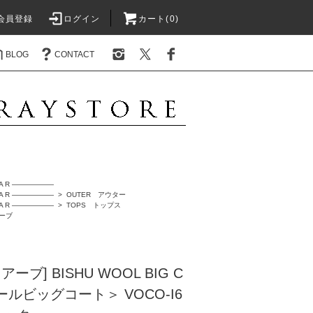
会員登録
ログイン
カート(0)
BLOG
CONTACT
A R ――――――
A R ――――――
>
OUTER アウター
A R ――――――
>
TOPS トップス
アーブ
アーブ] BISHU WOOL BIG C
ールビッグコート＞ VOCO-I6