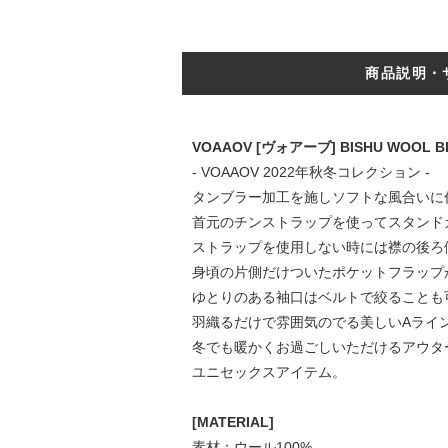
商品説明・
VOAAOV [ヴォアーブ] BISHU WOOL
- VOAAOV 2022年秋冬コレクション -
タンブラー加工を施しソフトな風合いに
首元のチンストラップを使ってスタンド
ストラップを使用しない時には襟の後ろ
身頃の片側だけついたポケットフラップ
ゆとりのある袖口はベルトで絞ることも
羽織るだけで雰囲気のでる美しいAライ
冬でも暖かくお過ごしいただけるアウタ
ユニセックスアイテム。
[MATERIAL]
素材：ウール100%