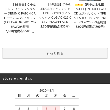
【8/8発売】CHAL
【8/8発売】CHAL
【FINAL SALE3
LENGER チャレンジャ
LENGER チャレンジャ
0%OFF】N.HOOLYWO
ー LINE SOCKS ライン
ー DENIM C PATCH CA
OD エヌハリウッド TPE
ソックス CLG-AC 026-0
P デニムCパッチキャッ
S T-SHIRT Tシャツ 9261
41 2026AW BLACK
プ CLG-AC 026-028 202
-CS83 2026SS 3色展開
2,300円(税込2,530円)
6AW 2色展開
7,000円(税込7,700円)
7,800円(税込8,580円)
もっと見る
store calendar.
2026年8月
日
月
火
水
木
金
土
1
2
3
4
5
6
7
8