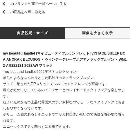
このブランドの商品一覧ページに戻る
この商品を友達に教える
商品説明・サイズ
画像を大きく表示
my beautiful landlet [マイビューティフルランドレット] VINTAGE SHEEP BO
A ANORAK BLOUSON ＜ヴィンテージシープボアアノラックブルゾン＞ WM1
2-AR222121 2022AW ブラック
- my beautiful landlet 2022年秋冬コレクション -
羊毛のようなふんわりとした肌触りのアノラックブルゾン。
サイドに配されたZIPスリットでシルエットのアレンジが可能です。
着丈が短めになっているのでインナーとのレイヤードスタイリングを楽しめま
す。
程よい光沢をもつ上品な雰囲気のボア素材なのでモードなスタイリングにも合
わせやすくなっています。
ボリューム感のあるシルエットですが素材自体が軽いので快適な着心地で着ら
れます。
ユニセックスで男女問わずに着用できます。