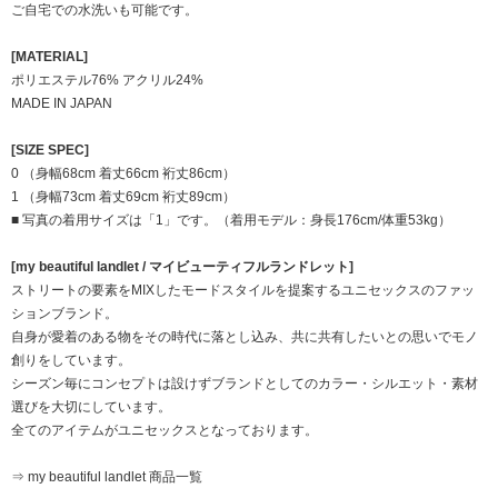
ご自宅での水洗いも可能です。
[MATERIAL]
ポリエステル76% アクリル24%
MADE IN JAPAN
[SIZE SPEC]
0 （身幅68cm 着丈66cm 裄丈86cm）
1 （身幅73cm 着丈69cm 裄丈89cm）
■ 写真の着用サイズは「1」です。（着用モデル：身長176cm/体重53kg）
[my beautiful landlet / マイビューティフルランドレット]
ストリートの要素をMIXしたモードスタイルを提案するユニセックスのファッ
ションブランド。
自身が愛着のある物をその時代に落とし込み、共に共有したいとの思いでモノ
創りをしています。
シーズン毎にコンセプトは設けずブランドとしてのカラー・シルエット・素材
選びを大切にしています。
全てのアイテムがユニセックスとなっております。
⇒ my beautiful landlet 商品一覧