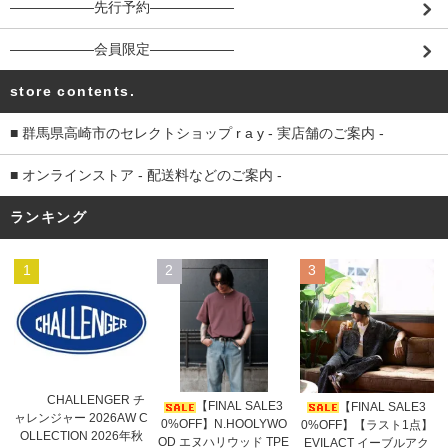
――――――先行予約――――――
――――――会員限定――――――
store contents.
■ 群馬県高崎市のセレクトショップ r a y - 実店舗のご案内 -
■ オンラインストア - 配送料などのご案内 -
ランキング
1
2
3
CHALLENGER チ
【FINAL SALE3
【FINAL SALE3
ャレンジャー 2026AW C
0%OFF】N.HOOLYWO
0%OFF】【ラスト1点】
OLLECTION 2026年秋
OD エヌハリウッド TPE
EVILACT イーブルアク