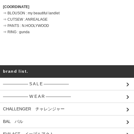
[COORDINATE]
⇒ BLOUSON : my beautiful landlet
⇒ CUTSEW : ANREALAGE
⇒ PANTS : N.HOOLYWOOD
⇒ RING : gunda
brand list.
―――――― S A L E ――――――
―――――― W E A R ――――――
CHALLENGER チャレンジャー
BAL バル
EVILACT イーブルアクト