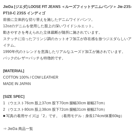
JieDa [ジエダ] LOOSE FIT JEANS ＜ルーズフィットデニムパンツ＞ Jie-23S-
PT10-C 23SS インディゴ
前後に立体的な切り替えを施したデニムワイドパンツ。
12ozのデニムを使用した股上の深いワイドシルエット。
動きやすさを考えられた立体裁断が随所に施されています。
ステッチに沿ったフリンジ調のカットオフ加工が存在感を放つジエダらしいア
イテム。
1990年代のトレンドを意識したリアルなユーズド加工が施されています。
バックのレザーパッチも特徴的です。
[MATERIAL]
COTTON 100% / COW LEATHER
MADE IN JAPAN
[SIZE SPEC]
1 （ウエスト76cm 股上37cm 股下70cm 腿幅30cm 裾幅27cm）
2 （ウエスト80cm 股上38cm 股下72cm 腿幅31cm 裾幅27cm）
■ 写真の着用サイズは「2」です。（着用モデル：身長174cm/体重60kg）
⇒ JieDa 商品一覧