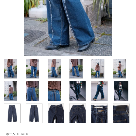
ホーム
>
JieDa