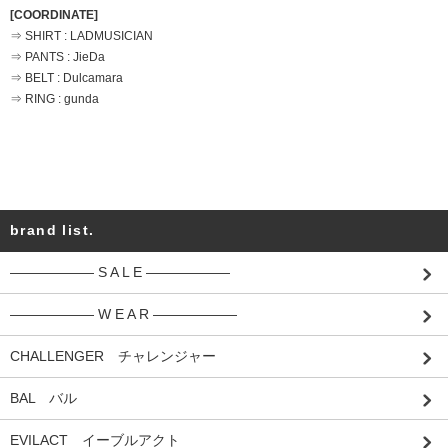
[COORDINATE]
⇒ SHIRT : LADMUSICIAN
⇒ PANTS : JieDa
⇒ BELT : Dulcamara
⇒ RING : gunda
brand list.
―――――― S A L E ――――――
―――――― W E A R ――――――
CHALLENGER チャレンジャー
BAL バル
EVILACT イーブルアクト