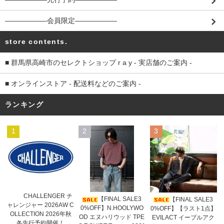
――――――会員限定――――――
store contents.
■ 群馬県高崎市のセレクトショップ r a y - 実店舗のご案内 -
■ オンラインストア - 配送料などのご案内 -
ランキング
1
2
3
CHALLENGER チ
【FINAL SALE3
【FINAL SALE3
ャレンジャー 2026AW C
0%OFF】N.HOOLYWO
0%OFF】【ラスト1点】
OLLECTION 2026年秋
OD エヌハリウッド TPE
EVILACT イーブルアク
冬先行予約開催！