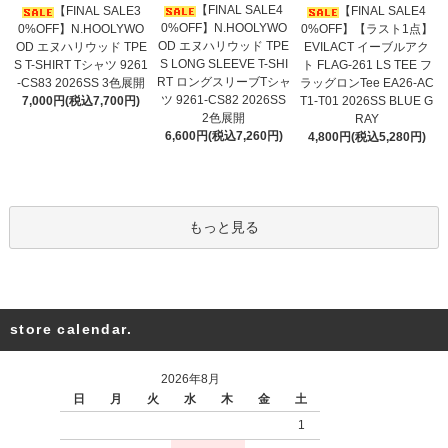
【FINAL SALE4
【FINAL SALE3
【FINAL SALE4
0%OFF】N.HOOLYWO
0%OFF】N.HOOLYWO
0%OFF】【ラスト1点】
OD エヌハリウッド TPE
OD エヌハリウッド TPE
EVILACT イーブルアク
S LONG SLEEVE T-SHI
S T-SHIRT Tシャツ 9261
ト FLAG-261 LS TEE フ
RT ロングスリーブTシャ
-CS83 2026SS 3色展開
ラッグロンTee EA26-AC
ツ 9261-CS82 2026SS
7,000円(税込7,700円)
T1-T01 2026SS BLUE G
2色展開
RAY
6,600円(税込7,260円)
4,800円(税込5,280円)
もっと見る
store calendar.
2026年8月
日
月
火
水
木
金
土
1