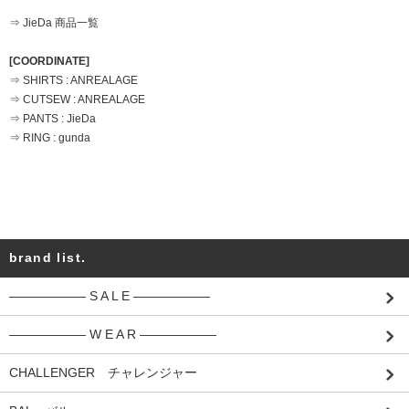
⇒ JieDa 商品一覧
[COORDINATE]
⇒ SHIRTS : ANREALAGE
⇒ CUTSEW : ANREALAGE
⇒ PANTS : JieDa
⇒ RING : gunda
brand list.
―――――― S A L E ――――――
―――――― W E A R ――――――
CHALLENGER チャレンジャー