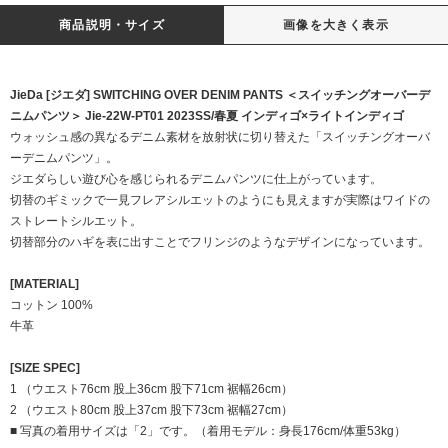
商品説明・サイズ
画像を大きく表示
JieDa [ジエダ] SWITCHING OVER DENIM PANTS ＜スイッチングオーバーデ
ニムパンツ＞ Jie-22W-PT01 2023SS/春夏 インディゴ×ライトインディゴ
ウォッシュ感の異なるデニム素材を放射状に切り替えた「スイッチングオーバ
ーデニムパンツ」。
ジエダらしい遊び心を感じられるデニムパンツに仕上がっています。
切替のギミックで一見フレアシルエットのようにも見えますが実際はワイドの
ストレートシルエット。
切替部分のハギを表に出すことでフリンジのようなデザインになっています。
[MATERIAL]
コットン 100%
牛革
[SIZE SPEC]
1 （ウエスト76cm 股上36cm 股下71cm 裾幅26cm）
2 （ウエスト80cm 股上37cm 股下73cm 裾幅27cm）
■ 写真の着用サイズは「2」です。（着用モデル：身長176cm/体重53kg）