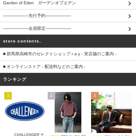
Garden of Eden ガーデンオブエデン
――――――先行予約――――――
――――――会員限定――――――
store contents.
■ 群馬県高崎市のセレクトショップ r a y - 実店舗のご案内 -
■ オンラインストア - 配送料などのご案内 -
ランキング
1
2
3
CHALLENGER チ