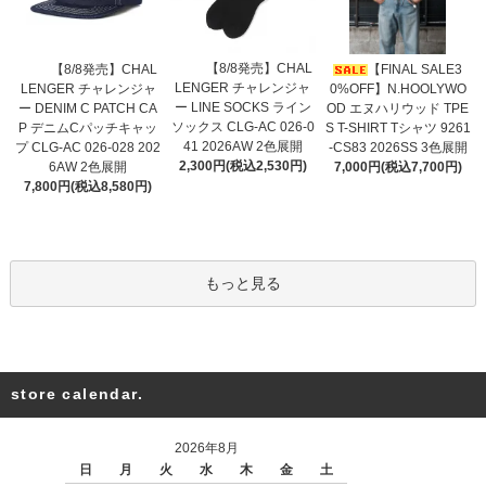
【8/8発売】CHAL
【8/8発売】CHAL
【FINAL SALE3
LENGER チャレンジャ
LENGER チャレンジャ
0%OFF】N.HOOLYWO
ー LINE SOCKS ライン
ー DENIM C PATCH CA
OD エヌハリウッド TPE
ソックス CLG-AC 026-0
P デニムCパッチキャッ
S T-SHIRT Tシャツ 9261
41 2026AW 2色展開
プ CLG-AC 026-028 202
-CS83 2026SS 3色展開
2,300円(税込2,530円)
6AW 2色展開
7,000円(税込7,700円)
7,800円(税込8,580円)
もっと見る
store calendar.
2026年8月
日
月
火
水
木
金
土