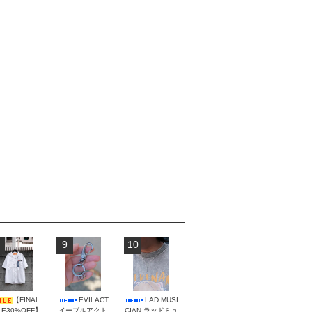
9
10
【FINAL
EVILACT
LAD MUSI
LE30%OFF】
イーブルアクト
CIAN ラッドミュ