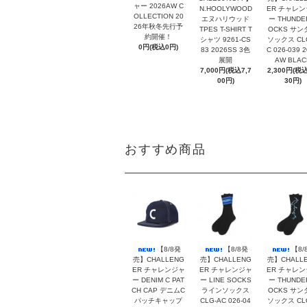
ャー 2026AW C
N.HOOLYWOOD
ER チャレ
OLLECTION 20
エヌハリウッド
ー THUNDE
26年秋冬先行予
TPES T-SHIRT T
OCKS サン
約開催！
シャツ 9261-CS
ソックス CL
0円(税込0円)
83 2026SS 3色
C 026-039 
展開
AW BLAC
7,000円(税込7,7
2,300円(税込
00円)
30円)
おすすめ商品
【8/8発
【8/8発
【8/
売】CHALLENG
売】CHALLENG
売】CHALL
ER チャレンジャ
ER チャレンジャ
ER チャレ
ー DENIM C PAT
ー LINE SOCKS
ー THUNDE
CH CAP デニムC
ラインソックス
OCKS サン
パッチキャップ
CLG-AC 026-04
ソックス CL