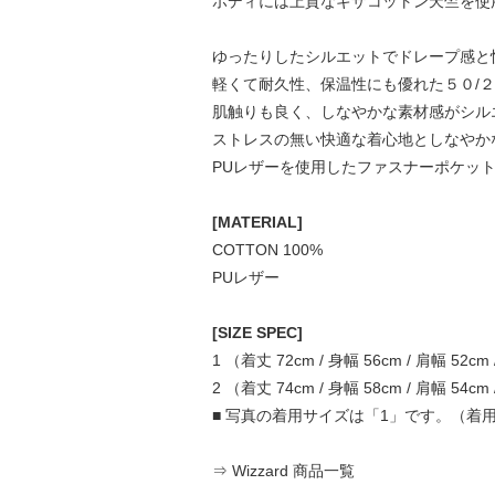
ボディには上質なギザコットン天竺を使
ゆったりしたシルエットでドレープ感と
軽くて耐久性、保温性にも優れた５０/２ 
肌触りも良く、しなやかな素材感がシル
ストレスの無い快適な着心地としなやか
PUレザーを使用したファスナーポケッ
[MATERIAL]
COTTON 100%
PUレザー
[SIZE SPEC]
1 （着丈 72cm / 身幅 56cm / 肩幅 52cm
2 （着丈 74cm / 身幅 58cm / 肩幅 54cm
■ 写真の着用サイズは「1」です。（着用モ
⇒ Wizzard 商品一覧