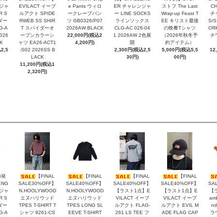
ンジャ
EVILACT イーブ
e Pants ウィロ
ER チャレンジャ
ストフ The Last
C
R S
ルアクト SPIDE
ークレープパン
ー LINE SOCKS
Wrap-up Feast T
チ
ダー
RWEB SS SHIR
ツ GB0326/P07
ラインソックス
EE キリスト最後
S/S
G-A
T スパイダーオ
2026AW BLACK
CLG-AC 026-04
の晩餐Tシャツ
OR
2026
ープンカラーシ
22,000円(税込2
1 2026AW 2色展
（2026年秋冬予
チ
K
ャツ EA26-ACT1
4,200円)
開
約アイテム）
2,5
-S02 2026SS B
2,300円(税込2,5
5,000円(税込5,5
12
LACK
30円)
00円)
11,200円(税込1
2,320円)
8発
【FINAL
【FINAL
【FINAL
【FINAL
ENG
SALE30%OFF】
SALE40%OFF】
SALE40%OFF】
SALE40%OFF】
SA
ンジャ
N.HOOLYWOOD
N.HOOLYWOOD
【ラスト1点】E
【ラスト1点】E
【
R S
エヌハリウッド
エヌハリウッド
VILACT イーブ
VILACT イーブ
am
ダー
TPES T-SHIRT T
TPES LONG SL
ルアクト FLAG-
ルアクト EVIL M
nd
G-A
シャツ 9261-CS
EEVE T-SHIRT
261 LS TEE フ
ADE FLAG CAP
ラ