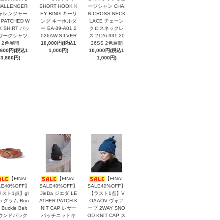
HALLENGER
SHORT HOOK K
ージシャン CHAI
ャレンジャー
EY RING キーリ
N CROSS NECK
 PATCHED W
ング キーホルダ
LACE チェーン
K SHIRT パッ
ー EA-39-A01 2
クロスネックレ
ワークシャツ
026AW SILVER
ス 2126-931 20
2色展開
10,000円(税込1
26SS 2色展開
,600円(税込1
1,000円)
10,000円(税込1
3,860円)
1,000円)
【FINAL
【FINAL
【FINAL
LE40%OFF】
SALE40%OFF】
SALE40%OFF】
ラスト1点】gl
JieDa ジエダ LE
【ラスト1点】V
b グラム Rou
ATHER PATCH K
OAAOV ヴォア
 Buckle Belt
NIT CAP レザー
ーブ 2WAY SNO
ウンドバック
パッチニットキ
OD KNIT CAP ス