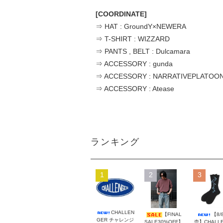
[COORDINATE]
⇒ HAT : GroundY×NEWERA
⇒ T-SHIRT : WIZZARD
⇒ PANTS , BELT : Dulcamara
⇒ ACCESSORY : gunda
⇒ ACCESSORY : NARRATIVEPLATOO
⇒ ACCESSORY : Atease
ランキング
1
2
3
CHALLEN
【FINAL
【8/
GER チャレンジ
SALE30%OFF】
売】CHALL