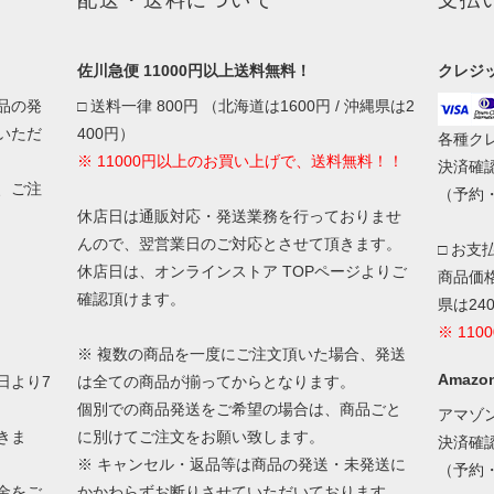
配送・送料について
支払
佐川急便 11000円以上送料無料！
クレジ
品の発
□ 送料一律 800円 （北海道は1600円 / 沖縄県は2
いただ
400円）
各種ク
※ 11000円以上のお買い上げで、送料無料！！
決済確
、ご注
（予約
休店日は通販対応・発送業務を行っておりませ
んので、翌営業日のご対応とさせて頂きます。
□ お支
休店日は、オンラインストア TOPページよりご
商品価格
確認頂けます。
県は24
※ 11
※ 複数の商品を一度にご注文頂いた場合、発送
Amazon
日より7
は全ての商品が揃ってからとなります。
個別での商品発送をご希望の場合は、商品ごと
アマゾ
きま
に別けてご注文をお願い致します。
決済確
※ キャンセル・返品等は商品の発送・未発送に
（予約
金をご
かかわらずお断りさせていただいております。