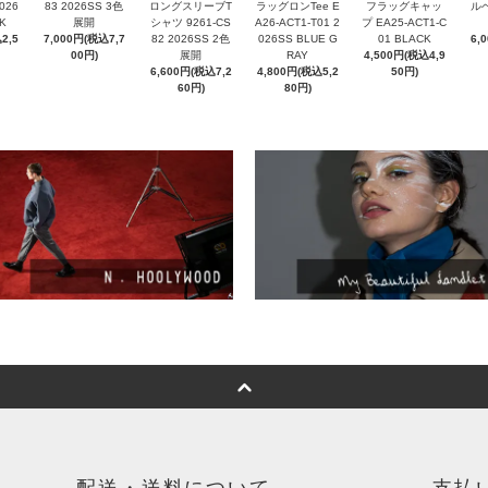
2026
83 2026SS 3色
ロングスリーブT
ラッグロンTee E
フラッグキャッ
ル
K
展開
シャツ 9261-CS
A26-ACT1-T01 2
プ EA25-ACT1-C
2,5
7,000円(税込7,7
82 2026SS 2色
026SS BLUE G
01 BLACK
6,
00円)
展開
RAY
4,500円(税込4,9
6,600円(税込7,2
4,800円(税込5,2
50円)
60円)
80円)