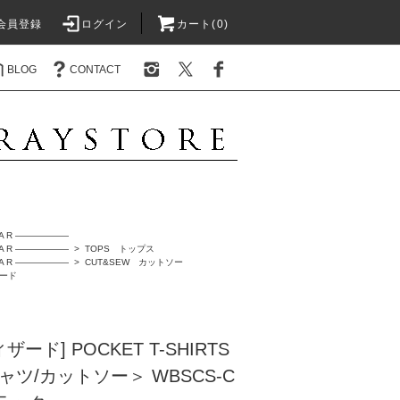
会員登録
ログイン
カート(0)
BLOG
CONTACT
A R ――――――
A R ――――――
>
TOPS トップス
A R ――――――
>
CUT&SEW カットソー
ザード
ィザード] POCKET T-SHIRTS
ツ/カットソー＞ WBSCS-C