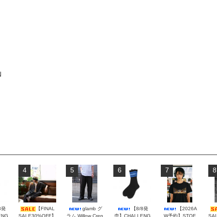
N
4
5
6
7
8
8発
【FINAL
glamb グ
【8/8発
【2026A
ENG
SALE30%OFF】
ラム Willow Crep
売】CHALLENG
W予約】STOF
SA