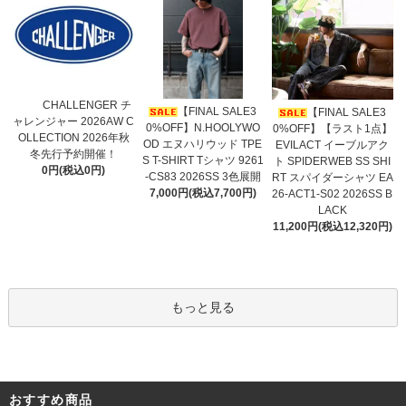
CHALLENGER チ
【FINAL SALE3
【FINAL SALE3
ャレンジャー 2026AW C
0%OFF】N.HOOLYWO
0%OFF】【ラスト1点】
OLLECTION 2026年秋
OD エヌハリウッド TPE
EVILACT イーブルアク
冬先行予約開催！
S T-SHIRT Tシャツ 9261
ト SPIDERWEB SS SHI
0円(税込0円)
-CS83 2026SS 3色展開
RT スパイダーシャツ EA
7,000円(税込7,700円)
26-ACT1-S02 2026SS B
LACK
11,200円(税込12,320円)
もっと見る
おすすめ商品