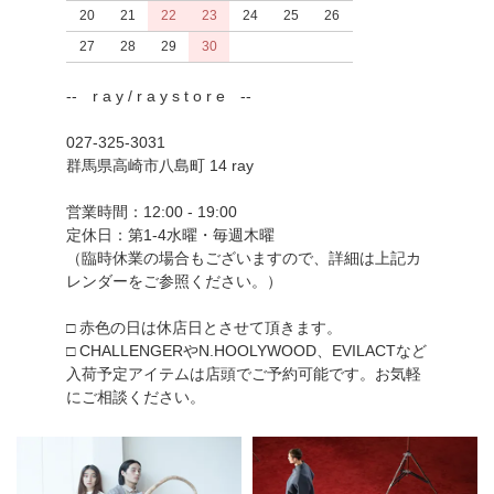
20
21
22
23
24
25
26
27
28
29
30
-- r a y / r a y s t o r e --
027-325-3031
群馬県高崎市八島町 14 ray
営業時間：12:00 - 19:00
定休日：第1-4水曜・毎週木曜
（臨時休業の場合もございますので、詳細は上記カ
レンダーをご参照ください。）
□ 赤色の日は休店日とさせて頂きます。
□ CHALLENGERやN.HOOLYWOOD、EVILACTなど
入荷予定アイテムは店頭でご予約可能です。お気軽
にご相談ください。