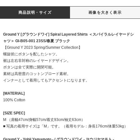
商品説明・サイズ
画像を大きく表示
Ground Y [グラウンドワイ] Spiral Layered Shirts ＜スパイラルレイヤードシ
ャツ＞ GI-B05-001 23SS/春夏 ブラック
【Ground Y 2023 Spring/Summer Collection】
螺旋状にボタンを配したシャツ。
裾は左右非対称のレイヤードデザイン。
ボタンは全て実際に開閉可能。
素材は高密度のコットンブロード素材。
インナーとして着用してもアクセントになります。
[MATERIAL]
100% Cotton
[SIZE SPEC]
M （肩幅47cm/身幅57cm/着丈93cm/袖丈63cm）
■ 写真の着用サイズは「M」です。（着用モデル：身長176cm/体重53kg）
Ground Y - Yohji Yamamoto - / グラウンドワイ - ヨウジヤマモト -