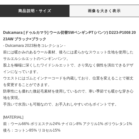
商品説明・サイズ
画像を大きく表示
Dulcamara [ドゥルカマラ] ウール切替SWペンギンPT (パンツ) D223-P1008 20
23AW ブラック×ブラック
- Dulcamara 2023秋冬コレクション -
前には暖かみのあるウール素材、後ろには柔らかなスウェット生地を使用した
サルエルシルエットのペンギンパンツ。
股上を極端に深くしたワイドシルエットで、さり気なく個性を演出できるデザ
インになっています。
ウエストにはゴムとインナーコードを内蔵しており、位置を変えることで裾丈
を変更することができます。
防寒性にも優れた微起毛素材を使用しているので、寒い季節でも暖かな穿き心
地を実現。
手洗いで水洗いも可能なので、お手入れしやすいのもポイントです。
[MATERIAL]
前：ウール66% ポリエステル24% ナイロン8% アクリル1% ポリウレタン1%
後ろ：コットン85% リヨセル15%