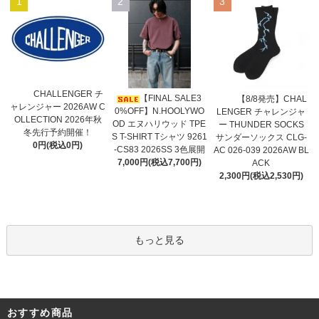
1
2
3
CHALLENGER チ
【FINAL SALE3
【8/8発売】CHAL
ャレンジャー 2026AW C
0%OFF】N.HOOLYWO
LENGER チャレンジャ
OLLECTION 2026年秋
OD エヌハリウッド TPE
ー THUNDER SOCKS
冬先行予約開催！
S T-SHIRT Tシャツ 9261
サンダーソックス CLG-
0円(税込0円)
-CS83 2026SS 3色展開
AC 026-039 2026AW BL
7,000円(税込7,700円)
ACK
2,300円(税込2,530円)
もっと見る
おすすめ商品