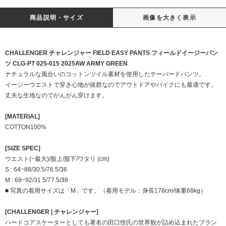
商品説明・サイズ
画像を大きく表示
CHALLENGER チャレンジャー FIELD EASY PANTS フィールドイージーパン
ツ CLG-PT 025-015 2025AW ARMY GREEN
ナチュラルな風合いのコットンツイル素材を使用したテーパードパンツ。
イージーウエストで穿き心地が抜群なのでアウトドアやバイクにも最適です。
丈夫な生地なのでがんがん穿けます。
[MATERIAL]
COTTON100%
[SIZE SPEC]
ウエスト(~最大)/股上/股下/ワタリ (cm)
S : 64~88/30.5/76.5/36
M : 68~92/31.5/77.5/38
■ 写真の着用サイズは「M」です。（着用モデル：身長178cm/体重68kg）
[CHALLENGER | チャレンジャー]
ハードコアスケーターとしても著名の田口悟氏の世界観が詰め込まれたブラン