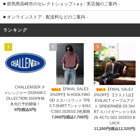
■ 群馬県高崎市のセレクトショップ r a y - 実店舗のご案内 -
■ オンラインストア - 配送料などのご案内 -
ランキング
1
2
3
CHALLENGER チ
【FINAL SALE3
【FINAL SALE3
ャレンジャー 2026AW C
0%OFF】N.HOOLYWO
0%OFF】【ラスト1点】
OLLECTION 2026年秋
OD エヌハリウッド TPE
EVILACT イーブルアク
冬先行予約開催！
S T-SHIRT Tシャツ 9261
ト SPIDERWEB SS SHI
0円(税込0円)
-CS83 2026SS 3色展開
RT スパイダーシャツ EA
7,000円(税込7,700円)
26-ACT1-S02 2026SS B
LACK
11,200円(税込12,320円)