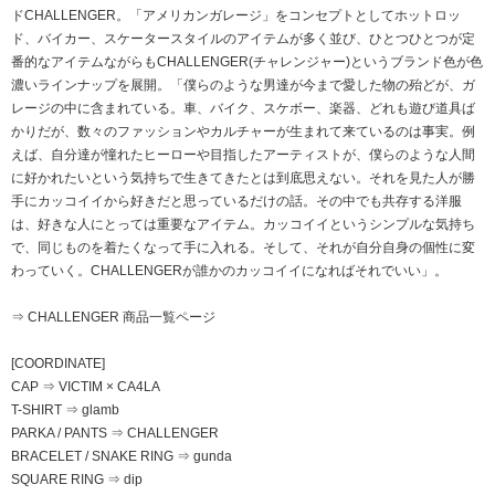
ドCHALLENGER。「アメリカンガレージ」をコンセプトとしてホットロッ
ド、バイカー、スケータースタイルのアイテムが多く並び、ひとつひとつが定
番的なアイテムながらもCHALLENGER(チャレンジャー)というブランド色が色
濃いラインナップを展開。「僕らのような男達が今まで愛した物の殆どが、ガ
レージの中に含まれている。車、バイク、スケボー、楽器、どれも遊び道具ば
かりだが、数々のファッションやカルチャーが生まれて来ているのは事実。例
えば、自分達が憧れたヒーローや目指したアーティストが、僕らのような人間
に好かれたいという気持ちで生きてきたとは到底思えない。それを見た人が勝
手にカッコイイから好きだと思っているだけの話。その中でも共存する洋服
は、好きな人にとっては重要なアイテム。カッコイイというシンプルな気持ち
で、同じものを着たくなって手に入れる。そして、それが自分自身の個性に変
わっていく。CHALLENGERが誰かのカッコイイになればそれでいい」。
⇒ CHALLENGER 商品一覧ページ
[COORDINATE]
CAP ⇒ VICTIM × CA4LA
T-SHIRT ⇒ glamb
PARKA / PANTS ⇒ CHALLENGER
BRACELET / SNAKE RING ⇒ gunda
SQUARE RING ⇒ dip