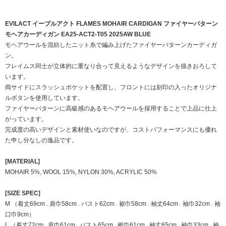
EVILACT イーブルアクト FLAMES MOHAIR CARDIGAN ファイヤーパターン
モヘアカーディガン EA25-ACT2-T05 2025AW BLUE
モヘアウールを混紡したニット糸で編み上げたファイヤーパターンカーディガ
ン。
フレイムス同士が立体的に重なり合って見えるようなデザインを描きおろして
います。
両サイドにスラッシュポケットを配置し、フロントには刻印の入ったオリジナ
ルボタンを使用しています。
ファイヤーパターンに高級感のあるモヘアウールを採用することで上品に仕上
がっています。
完成度の高いデザインと素材使いなのですが、コストパフォーマンスにも優れ
た申し分なしの逸品です。
[MATERIAL]
MOHAIR 5%, WOOL 15%, NYLON 30%, ACRYLIC 50%
[SIZE SPEC]
M （着丈69cm . 肩巾58cm . バスト62cm . 裾巾58cm . 袖丈64cm . 袖巾32cm . 袖
口巾9cm）
L （着丈72cm . 肩巾61cm . バスト65cm . 裾巾61cm . 袖丈65cm . 袖巾33cm . 袖