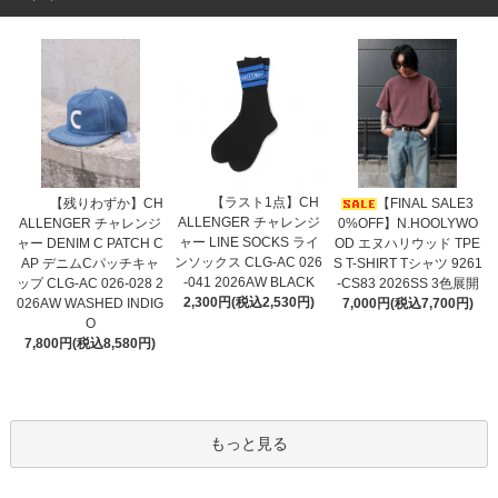
【ラスト1点】CH
【残りわずか】CH
【FINAL SALE3
ALLENGER チャレンジ
ALLENGER チャレンジ
0%OFF】N.HOOLYWO
ャー LINE SOCKS ライ
ャー DENIM C PATCH C
OD エヌハリウッド TPE
ンソックス CLG-AC 026
AP デニムCパッチキャ
S T-SHIRT Tシャツ 9261
-041 2026AW BLACK
ップ CLG-AC 026-028 2
-CS83 2026SS 3色展開
2,300円(税込2,530円)
026AW WASHED INDIG
7,000円(税込7,700円)
O
7,800円(税込8,580円)
もっと見る