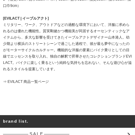
口巾9cm）
[EVILACT | イーブルアクト]
ミリタリー、ワーク、アウトドアなどの過酷な環境下において、洋服に求めら
れるのは優れた機能性。質実剛健かつ機能美が同居するオーセンティックなア
イテムから、多大な影響を受けてきたイーブルアクトデザイナー山本港人。幼
少期より横浜のストリートシーンで過ごした過程で、彼が最も夢中になったの
がモーターサイクルカルチャー。機能的な洋服の要素にバイク乗りとしての目
線でエッセンスを取り入れ、独自の解釈で昇華させたコレクションブランドEVI
LACT。バイクに楽しく乗るという純粋な気持ちを忘れない、そんな遊び心が溢
れるスタイルを提案しています。
⇒ EVILACT 商品一覧ページ
brand list.
―――――― S A L E ――――――