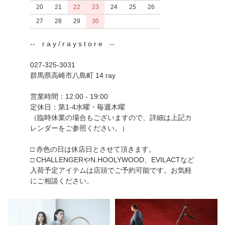
20
21
22
23
24
25
26
27
28
29
30
-- r a y / r a y s t o r e --
027-325-3031
群馬県高崎市八島町 14 ray
営業時間：12:00 - 19:00
定休日：第1-4水曜・毎週木曜
（臨時休業の場合もございますので、詳細は上記カ
レンダーをご参照ください。）
□ 赤色の日は休店日とさせて頂きます。
□ CHALLENGERやN.HOOLYWOOD、EVILACTなど
入荷予定アイテムは店頭でご予約可能です。お気軽
にご相談ください。