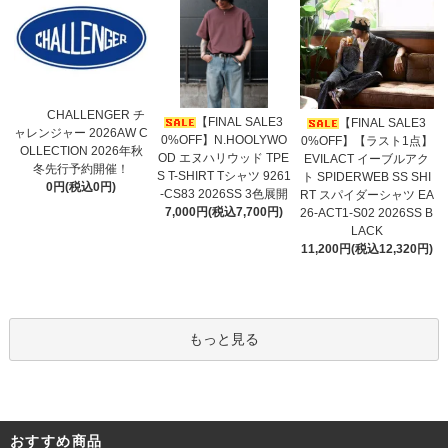
CHALLENGER チ
【FINAL SALE3
【FINAL SALE3
ャレンジャー 2026AW C
0%OFF】N.HOOLYWO
0%OFF】【ラスト1点】
OLLECTION 2026年秋
OD エヌハリウッド TPE
EVILACT イーブルアク
冬先行予約開催！
S T-SHIRT Tシャツ 9261
ト SPIDERWEB SS SHI
0円(税込0円)
-CS83 2026SS 3色展開
RT スパイダーシャツ EA
7,000円(税込7,700円)
26-ACT1-S02 2026SS B
LACK
11,200円(税込12,320円)
もっと見る
おすすめ商品