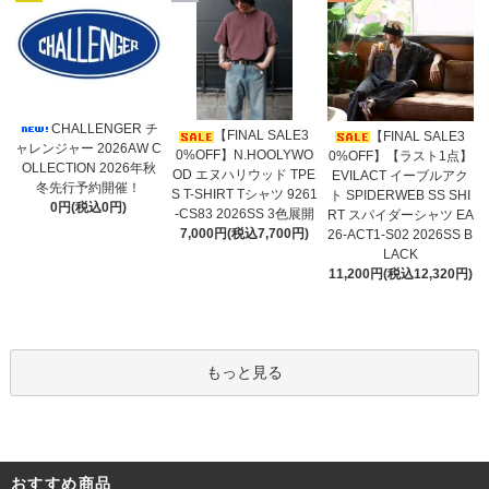
CHALLENGER チ
【FINAL SALE3
【FINAL SALE3
ャレンジャー 2026AW C
0%OFF】N.HOOLYWO
0%OFF】【ラスト1点】
OLLECTION 2026年秋
OD エヌハリウッド TPE
EVILACT イーブルアク
冬先行予約開催！
S T-SHIRT Tシャツ 9261
ト SPIDERWEB SS SHI
0円(税込0円)
-CS83 2026SS 3色展開
RT スパイダーシャツ EA
7,000円(税込7,700円)
26-ACT1-S02 2026SS B
LACK
11,200円(税込12,320円)
もっと見る
おすすめ商品