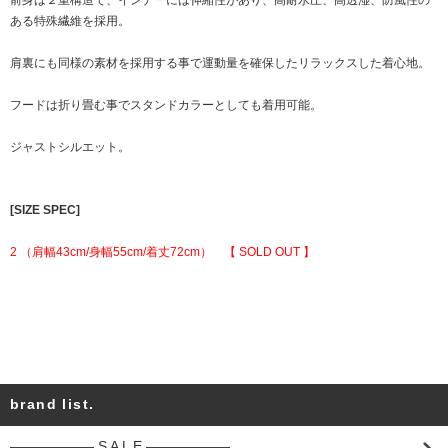
ある特殊繊維を採用。
肩裏にも同様の素材を採用する事で運動量を確保したリラックスした着心地。
フードは折り畳む事でスタンドカラーとしても着用可能。
ジャストシルエット。
[SIZE SPEC]
2 （肩幅43cm/身幅55cm/着丈72cm） 【 SOLD OUT 】
brand list.
―――――― S A L E ――――――