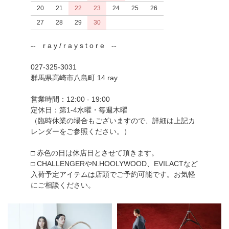
20
21
22
23
24
25
26
27
28
29
30
-- r a y / r a y s t o r e --
027-325-3031
群馬県高崎市八島町 14 ray
営業時間：12:00 - 19:00
定休日：第1-4水曜・毎週木曜
（臨時休業の場合もございますので、詳細は上記カ
レンダーをご参照ください。）
□ 赤色の日は休店日とさせて頂きます。
□ CHALLENGERやN.HOOLYWOOD、EVILACTなど
入荷予定アイテムは店頭でご予約可能です。お気軽
にご相談ください。