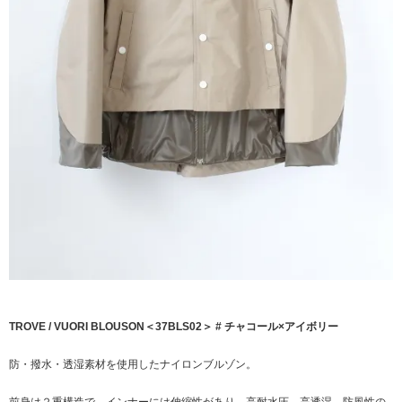
TROVE / VUORI BLOUSON＜37BLS02＞ # チャコール×アイボリー
防・撥水・透湿素材を使用したナイロンブルゾン。
前身は２重構造で、インナーには伸縮性があり、高耐水圧、高透湿、防風性の