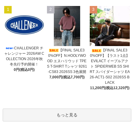
1
2
3
CHALLENGER チ
【FINAL SALE3
【FINAL SALE3
ャレンジャー 2026AW C
0%OFF】N.HOOLYWO
0%OFF】【ラスト1点】
OLLECTION 2026年秋
OD エヌハリウッド TPE
EVILACT イーブルアク
冬先行予約開催！
S T-SHIRT Tシャツ 9261
ト SPIDERWEB SS SHI
0円(税込0円)
-CS83 2026SS 3色展開
RT スパイダーシャツ EA
7,000円(税込7,700円)
26-ACT1-S02 2026SS B
LACK
11,200円(税込12,320円)
もっと見る