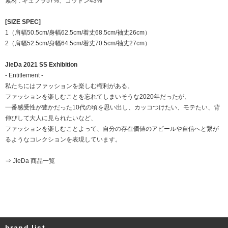
素材 : キュプラ57%、コットン43%
[SIZE SPEC]
1（肩幅50.5cm/身幅62.5cm/着丈68.5cm/袖丈26cm）
2（肩幅52.5cm/身幅64.5cm/着丈70.5cm/袖丈27cm）
JieDa 2021 SS Exhibition
- Entitlement -
私たちにはファッションを楽しむ権利がある。
ファッションを楽しむことを忘れてしまいそうな2020年だったが、
一番感受性が豊かだった10代の頃を思い出し、カッコつけたい、モテたい、背
伸びして大人に見られたいなど、
ファッションを楽しむことよって、自分の存在価値のアピールや自信へと繋が
るようなコレクションを表現しています。
⇒ JieDa 商品一覧
brand list.