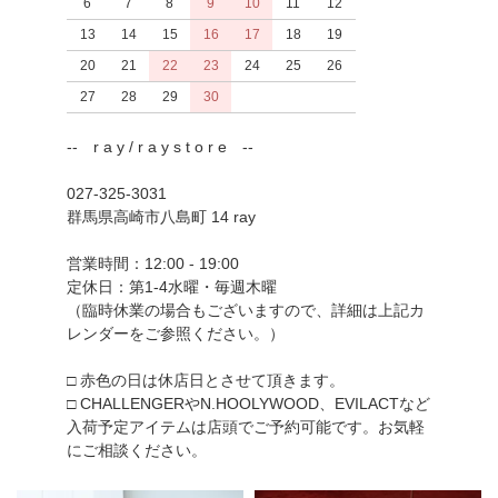
6
7
8
9
10
11
12
13
14
15
16
17
18
19
20
21
22
23
24
25
26
27
28
29
30
-- r a y / r a y s t o r e --
027-325-3031
群馬県高崎市八島町 14 ray
営業時間：12:00 - 19:00
定休日：第1-4水曜・毎週木曜
（臨時休業の場合もございますので、詳細は上記カ
レンダーをご参照ください。）
□ 赤色の日は休店日とさせて頂きます。
□ CHALLENGERやN.HOOLYWOOD、EVILACTなど
入荷予定アイテムは店頭でご予約可能です。お気軽
にご相談ください。