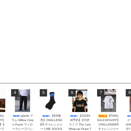
4
5
6
7
8
NAL
glamb グ
【8/8発
【2026A
【FINAL
FF】
ラム Willow Crep
売】CHALLENG
W予約】STOF
SALE30%OFF】
イ
】E
e Pants ウィロ
ER チャレンジャ
ストフ The Last
CHALLENGER
SH
ーブ
ークレープパン
ー LINE SOCKS
Wrap-up Feast T
チャレンジャー
EY