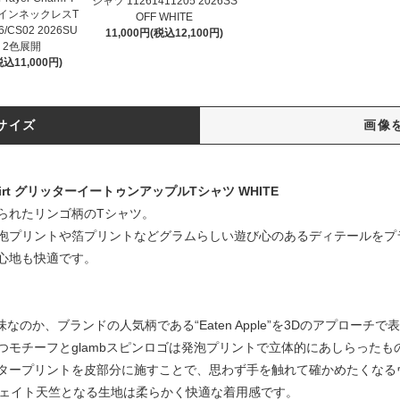
シャツ 11261411205 2026SS
アコインネックレスT
OFF WHITE
/CS02 2026SU
11,000円(税込12,100円)
 2色展開
税込11,000円)
サイズ
画像
le T-shirt グリッターイートゥンアップルTシャツ WHITE
られたリンゴ柄のTシャツ。
泡プリントや箔プリントなどグラムらしい遊び心のあるディテールをプ
心地も快適です。
味なのか、ブランドの人気柄である“Eaten Apple”を3Dのアプローチで表現したGlitt
モチーフとglambスピンロゴは発泡プリントで立体的にあしらったも
タープリントを皮部分に施すことで、思わず手を触れて確かめたくなる
ムウェイト天竺となる生地は柔らかく快適な着用感です。