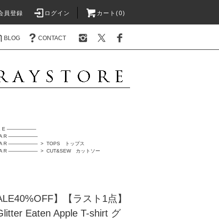
会員登録
ログイン
カート(0)
BLOG
CONTACT
L E ――――――
A R ――――――
A R ――――――
>
TOPS トップス
A R ――――――
>
CUT&SEW カットソー
SALE40%OFF】【ラスト1点】
tter Eaten Apple T-shirt グ