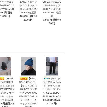
グ キーホルダ
LACE チェーン
CH CAP デニムC
EA-39-A01 2
クロスネックレ
パッチキャップ
6AW SILVER
ス 2126-931 20
CLG-AC 026-02
,000円(税込1
26SS 2色展開
8 2026AW 2色展
1,000円)
10,000円(税込1
開
1,000円)
7,800円(税込8,5
80円)
【FINAL
【FINAL
glamb グ
LE40%OFF】
SALE40%OFF】
ラム Willow Crep
eDa ジエダ LE
【ラスト1点】V
e Pants ウィロ
ER PATCH K
OAAOV ヴォア
ークレープパン
T CAP レザー
ーブ 2WAY SNO
ツ GB0326/P07
ッチニットキ
OD KNIT CAP ス
2026AW BLACK
ップ BLACK
ヌードニットキ
22,000円(税込2
000円(税込3,3
ャップ VOWKC
4,200円)