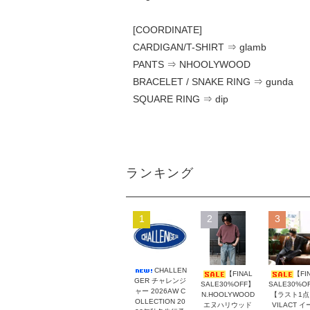
[COORDINATE]
CARDIGAN/T-SHIRT ⇒ glamb
PANTS ⇒ NHOOLYWOOD
BRACELET / SNAKE RING ⇒ gunda
SQUARE RING ⇒ dip
ランキング
1
2
3
CHALLEN
【FINAL
【FI
GER チャレンジ
SALE30%OFF】
SALE30%O
ャー 2026AW C
N.HOOLYWOOD
【ラスト1点
OLLECTION 20
エヌハリウッド
VILACT イ