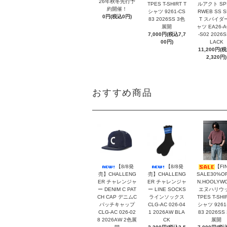
26年秋冬先行予
TPES T-SHIRT T
ルアクト SP
約開催！
シャツ 9261-CS
RWEB SS S
0円(税込0円)
83 2026SS 3色
T スパイダ
展開
ャツ EA26-A
7,000円(税込7,7
-S02 2026S
00円)
LACK
11,200円(
2,320円)
おすすめ商品
【8/8発
【8/8発
【FI
売】CHALLENG
売】CHALLENG
SALE30%O
ER チャレンジャ
ER チャレンジャ
N.HOOLYW
ー DENIM C PAT
ー LINE SOCKS
エヌハリウ
CH CAP デニムC
ラインソックス
TPES T-SHI
パッチキャップ
CLG-AC 026-04
シャツ 9261
CLG-AC 026-02
1 2026AW BLA
83 2026SS
8 2026AW 2色展
CK
展開