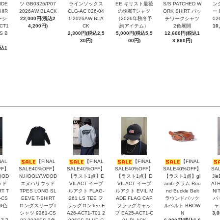
IDE
ツ GB0326/P07
ラインソックス
EE キリスト最後
S/S PATCHED W
ン
HIR
2026AW BLACK
CLG-AC 026-04
の晩餐Tシャツ
ORK SHIRT パッ
ー 
ーシ
22,000円(税込2
1 2026AW BLA
（2026年秋冬予
チワークシャツ
02
CT1
4,200円)
CK
約アイテム）
2色展開
10
S B
2,300円(税込2,5
5,000円(税込5,5
12,600円(税込1
30円)
00円)
3,860円)
税込1
NAL
【FINAL
【FINAL
【FINAL
【FINAL
FF】
SALE40%OFF】
SALE40%OFF】
SALE40%OFF】
SALE40%OFF】
SA
OOD
N.HOOLYWOOD
【ラスト1点】E
【ラスト1点】E
【ラスト1点】gl
Ji
ッド
エヌハリウッド
VILACT イーブ
VILACT イーブ
amb グラム Rou
ATH
RT T
TPES LONG SL
ルアクト FLAG-
ルアクト EVIL M
nd Buckle Belt
NI
-CS
EEVE T-SHIRT
261 LS TEE フ
ADE FLAG CAP
ラウンドバック
パ
 3色
ロングスリーブT
ラッグロンTee E
フラッグキャッ
ルベルト BROW
ャ
シャツ 9261-CS
A26-ACT1-T01 2
プ EA25-ACT1-C
N
3,