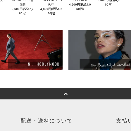
7,7
82 2026SS 2色
026SS BLUE G
01 BLACK
6,000円(税込6,6
展開
RAY
4,500円(税込4,9
00円)
6,600円(税込7,2
4,800円(税込5,2
50円)
60円)
80円)
配送・送料について
支払