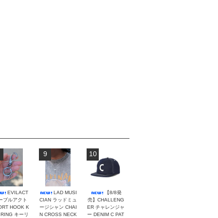
9
10
EVILACT
LAD MUSI
【8/8発
ーブルアクト
CIAN ラッドミュ
売】CHALLENG
ORT HOOK K
ージシャン CHAI
ER チャレンジャ
 RING キーリ
N CROSS NECK
ー DENIM C PAT