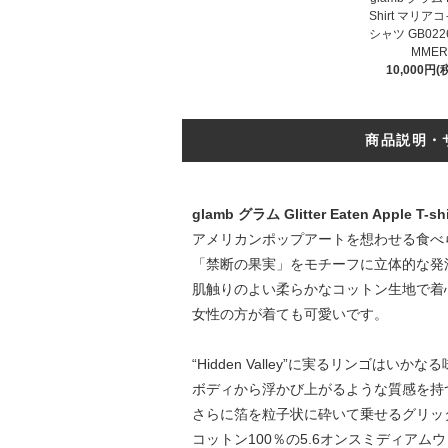
Shirt マリ
シャツ GB0226
MMER
10,000円(
商品説明・
glamb グラム Glitter Eaten App
アメリカンポップアートを想わせる食べ
「禁断の果実」をモチーフに立体的な発
肌触りのよい柔らかなコットン生地で着
女性の方が着ても可愛いです。
“Hidden Valley”に実るリンゴはいかなる
ボディから浮かび上がるような質感を持つ
さらに箔を粒子状に砕いて乗せるグリッ
コットン100％の5.6オンスミディア