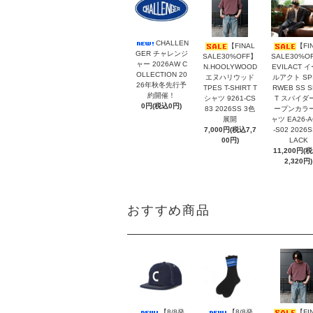
CHALLEN
【FINAL
【FI
GER チャレンジ
SALE30%OFF】
SALE30%O
ャー 2026AW C
N.HOOLYWOOD
EVILACT 
OLLECTION 20
エヌハリウッド
ルアクト SP
26年秋冬先行予
TPES T-SHIRT T
RWEB SS S
約開催！
シャツ 9261-CS
T スパイダ
0円(税込0円)
83 2026SS 3色
ープンカラ
展開
ャツ EA26-A
7,000円(税込7,7
-S02 2026S
00円)
LACK
11,200円(
2,320円)
おすすめ商品
【8/8発
【8/8発
【FI