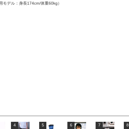
モデル：身長174cm/体重60kg）
4
5
6
7
8