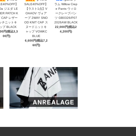
LE40%OFF】
SALE40%OFF】
ラム Willow Crep
eDa ジエダ LE
【ラスト1点】V
e Pants ウィロ
ER PATCH K
OAAOV ヴォア
ークレープパン
T CAP レザー
ーブ 2WAY SNO
ツ GB0326/P07
ッチニットキ
OD KNIT CAP ス
2026AW BLACK
ップ BLACK
ヌードニットキ
22,000円(税込2
000円(税込3,3
ャップ VOWKC
4,200円)
00円)
BLUE
6,600円(税込7,2
60円)