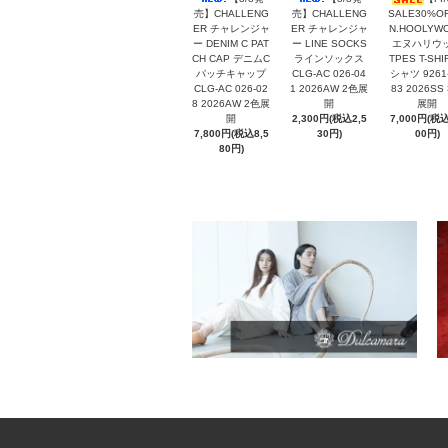
売】CHALLENG
売】CHALLENG
SALE30%O
ER チャレンジャ
ER チャレンジャ
N.HOOLYW
ー DENIM C PAT
ー LINE SOCKS
エヌハリウ
CH CAP デニムC
ラインソックス
TPES T-SHI
パッチキャップ
CLG-AC 026-04
シャツ 9261
CLG-AC 026-02
1 2026AW 2色展
83 2026SS
8 2026AW 2色展
開
展開
開
2,300円(税込2,5
7,000円(税込
7,800円(税込8,5
30円)
00円)
80円)