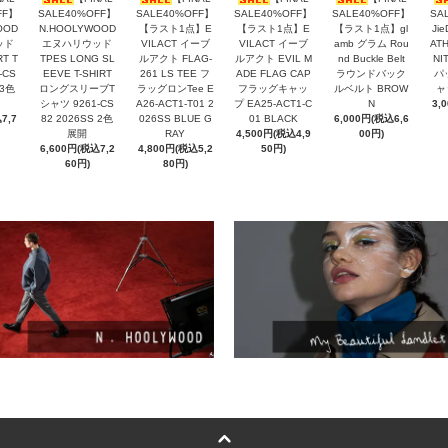
FF】
SALE40%OFF】
SALE40%OFF】
SALE40%OFF】
SALE40%OFF】
SA
OOD
N.HOOLYWOOD
【ラスト1点】E
【ラスト1点】E
【ラスト1点】gl
Ji
ッド
エヌハリウッド
VILACT イーブ
VILACT イーブ
amb グラム Rou
ATH
RT T
TPES LONG SL
ルアクト FLAG-
ルアクト EVIL M
nd Buckle Belt
NI
-CS
EEVE T-SHIRT
261 LS TEE フ
ADE FLAG CAP
ラウンドバック
パ
 3色
ロングスリーブT
ラッグロンTee E
フラッグキャッ
ルベルト BROW
ャ
シャツ 9261-CS
A26-ACT1-T01 2
プ EA25-ACT1-C
N
3,
7,7
82 2026SS 2色
026SS BLUE G
01 BLACK
6,000円(税込6,6
展開
RAY
4,500円(税込4,9
00円)
6,600円(税込7,2
4,800円(税込5,2
50円)
60円)
80円)