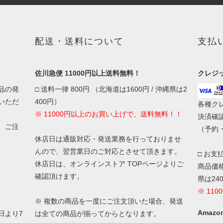
配送・送料について
支払
佐川急便 11000円以上送料無料！
クレジ
品の発
□ 送料一律 800円 （北海道は1600円 / 沖縄県は2
いただ
400円）
各種ク
※ 11000円以上のお買い上げで、送料無料！！
決済確
、ご注
（予約
休店日は通販対応・発送業務を行っておりませ
んので、翌営業日のご対応とさせて頂きます。
□ お支
休店日は、オンラインストア TOPページよりご
商品価格
確認頂けます。
県は24
※ 11
※ 複数の商品を一度にご注文頂いた場合、発送
Amazon
日より7
は全ての商品が揃ってからとなります。