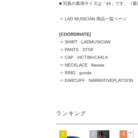
■ 写真の着用サイズは「44」です。（着用
⇒ LAD MUSICIAN 商品一覧ページ
[COORDINATE]
⇒ SHIRT : LADMUSICIAN
⇒ PANTS : STOF
⇒ CAP : VICTIM×CA4LA
⇒ NECKLACE : Atease
⇒ RING : gunda
⇒ EARCUFF : NARRATIVEPLATOON
ランキング
1
2
3