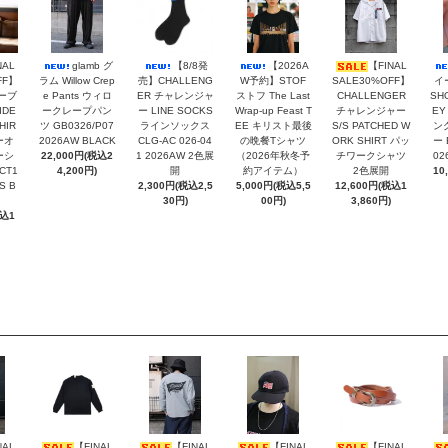
NAL
glamb グ
【8/8発
【2026A
【FINAL
FF】
ラム Willow Crep
売】CHALLENG
W予約】STOF
SALE30%OFF】
イ
イーブ
e Pants ウィロ
ER チャレンジャ
ストフ The Last
CHALLENGER
SH
IDE
ークレープパン
ー LINE SOCKS
Wrap-up Feast T
チャレンジャー
EY
HIR
ツ GB0326/P07
ラインソックス
EE キリスト最後
S/S PATCHED W
ン
ーオ
2026AW BLACK
CLG-AC 026-04
の晩餐Tシャツ
ORK SHIRT パッ
ー 
ーシ
22,000円(税込2
1 2026AW 2色展
（2026年秋冬予
チワークシャツ
02
CT1
4,200円)
開
約アイテム）
2色展開
10
S B
2,300円(税込2,5
5,000円(税込5,5
12,600円(税込1
30円)
00円)
3,860円)
税込1
NAL
【FINAL
【FINAL
【FINAL
【FINAL