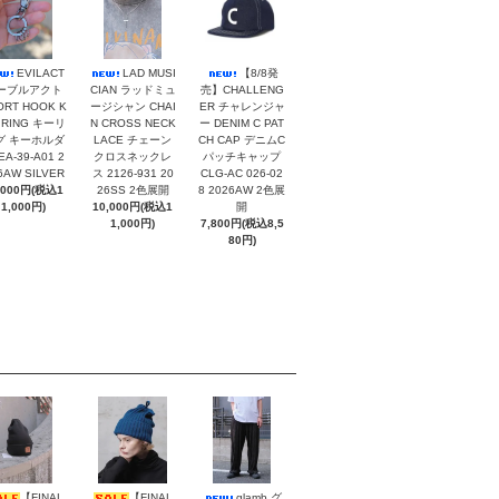
EVILACT
LAD MUSI
【8/8発
ーブルアクト
CIAN ラッドミュ
売】CHALLENG
ORT HOOK K
ージシャン CHAI
ER チャレンジャ
 RING キーリ
N CROSS NECK
ー DENIM C PAT
グ キーホルダ
LACE チェーン
CH CAP デニムC
EA-39-A01 2
クロスネックレ
パッチキャップ
6AW SILVER
ス 2126-931 20
CLG-AC 026-02
,000円(税込1
26SS 2色展開
8 2026AW 2色展
1,000円)
10,000円(税込1
開
1,000円)
7,800円(税込8,5
80円)
【FINAL
【FINAL
glamb グ