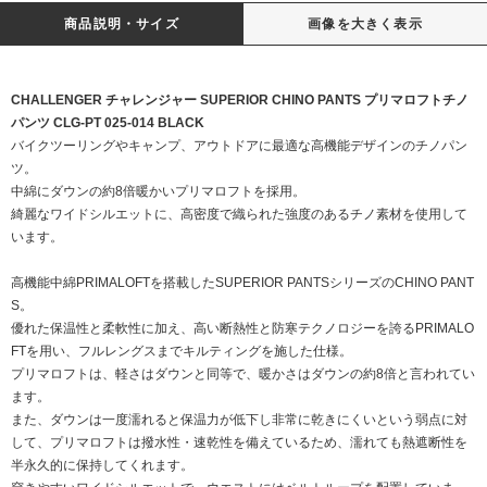
商品説明・サイズ
画像を大きく表示
CHALLENGER チャレンジャー SUPERIOR CHINO PANTS プリマロフトチノ
パンツ CLG-PT 025-014 BLACK
バイクツーリングやキャンプ、アウトドアに最適な高機能デザインのチノパン
ツ。
中綿にダウンの約8倍暖かいプリマロフトを採用。
綺麗なワイドシルエットに、高密度で織られた強度のあるチノ素材を使用して
います。
高機能中綿PRIMALOFTを搭載したSUPERIOR PANTSシリーズのCHINO PANT
S。
優れた保温性と柔軟性に加え、高い断熱性と防寒テクノロジーを誇るPRIMALO
FTを用い、フルレングスまでキルティングを施した仕様。
プリマロフトは、軽さはダウンと同等で、暖かさはダウンの約8倍と言われてい
ます。
また、ダウンは一度濡れると保温力が低下し非常に乾きにくいという弱点に対
して、プリマロフトは撥水性・速乾性を備えているため、濡れても熱遮断性を
半永久的に保持してくれます。