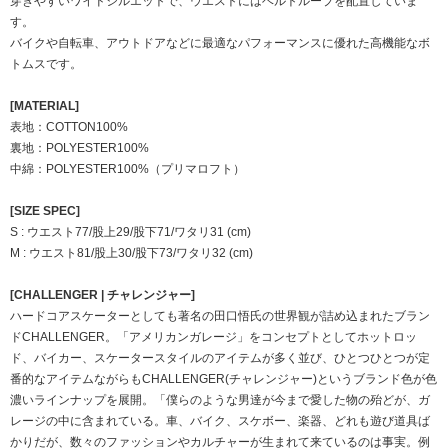
穿きやすいワイドシルエットで、ウエストにはベルトループを配置していま
す。
バイクや自転車、アウトドアなどに最適なパフォーマンスに優れた高機能なボ
トムスです。
[MATERIAL]
表地：COTTON100%
裏地：POLYESTER100%
中綿：POLYESTER100%（プリマロフト）
[SIZE SPEC]
S : ウエスト77/股上29/股下71/ワタリ31 (cm)
M : ウエスト81/股上30/股下73/ワタリ32 (cm)
[CHALLENGER | チャレンジャー]
ハードコアスケーターとしても著名の田口悟氏の世界観が詰め込まれたブラン
ドCHALLENGER。「アメリカンガレージ」をコンセプトとしてホットロッ
ド、バイカー、スケータースタイルのアイテムが多く並び、ひとつひとつが定
番的なアイテムながらもCHALLENGER(チャレンジャー)というブランド色が色
濃いラインナップを展開。「僕らのような男達が今まで愛した物の殆どが、ガ
レージの中に含まれている。車、バイク、スケボー、楽器、どれも遊び道具ば
かりだが、数々のファッションやカルチャーが生まれて来ているのは事実。例