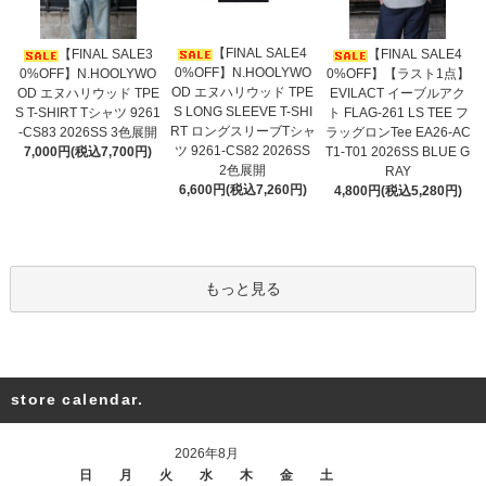
【FINAL SALE4
【FINAL SALE3
【FINAL SALE4
0%OFF】N.HOOLYWO
0%OFF】N.HOOLYWO
0%OFF】【ラスト1点】
OD エヌハリウッド TPE
OD エヌハリウッド TPE
EVILACT イーブルアク
S LONG SLEEVE T-SHI
S T-SHIRT Tシャツ 9261
ト FLAG-261 LS TEE フ
RT ロングスリーブTシャ
-CS83 2026SS 3色展開
ラッグロンTee EA26-AC
ツ 9261-CS82 2026SS
7,000円(税込7,700円)
T1-T01 2026SS BLUE G
2色展開
RAY
6,600円(税込7,260円)
4,800円(税込5,280円)
もっと見る
store calendar.
2026年8月
日
月
火
水
木
金
土